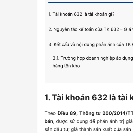
1. Tài khoản 632 là tài khoản gì?
kiến
2. Nguyên tắc kế toán của TK 632 – Giá
3. Kết cấu và nội dung phản ánh của TK
thức
3.1. Trường hợp doanh nghiệp áp dụng
hàng tồn kho
3.2. Trường hợp doanh nghiệp áp dụn
tồn kho
kế
1. Tài khoản 632 là tài
4. Hướng dẫn hạch toán một số nghiệp v
Theo
Điều 89, Thông tư 200/2014/T
4.1. Đối với doanh nghiệp kế toán hà
toán
bán
, được sử dụng để phản ánh trị gi
sản đầu tư; giá thành sản xuất của sản