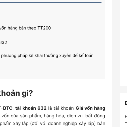
 vốn hàng bán theo TT200
 632
 phương pháp kê khai thường xuyên để kế toán
g phương pháp kiểm kê định kỳ để kế toán hàng
 khoản gì?
ụ kinh tế liên quan đến Tài khoản 632 theo TT200
T-BTC
,
tài khoản 632
là tài khoản
Giá vốn hàng
ng tồn kho theo phương pháp kê khai thường xuyên
á vốn của sản phẩm, hàng hóa, dịch vụ, bất động
H
–
 phẩm xây lắp (đối với doanh nghiệp xây lắp) bán