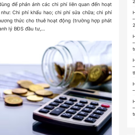
ng tồn kho theo phương pháp kiểm kê định kỳ
 dùng để phản ánh các chi phí liên quan đến hoạt
hư: Chi phí khấu hao; chi phí sửa chữa; chi phí
H
–
hương thức cho thuê hoạt động (trường hợp phát
hanh lý BĐS đầu tư,…
H
–
t
H
–
t
H
–
H
–
t