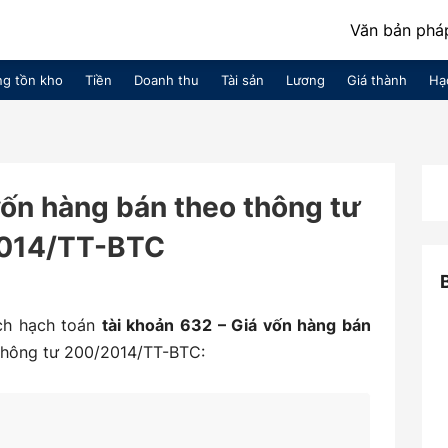
Văn bản pháp
g tồn kho
Tiền
Doanh thu
Tài sản
Lương
Giá thành
Hạ
vốn hàng bán theo thông tư
014/TT-BTC
ch hạch toán
tài khoản 632 – Giá vốn hàng bán
thông tư 200/2014/TT-BTC: