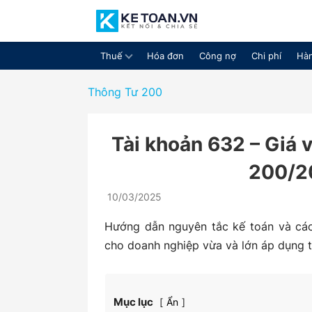
Thuế
Hóa đơn
Công nợ
Chi phí
Hàn
Cộng
Thông Tư 200
Tài khoản 632 – Giá 
đồng
200/2
10/03/2025
chia
Hướng dẫn nguyên tắc kế toán và cá
cho doanh nghiệp vừa và lớn áp dụng 
sẻ
Mục lục
Ẩn