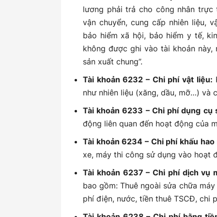
lương phải trả cho công nhân trực 
vận chuyển, cung cấp nhiên liệu, vậ
bảo hiểm xã hội, bảo hiểm y tế, ki
không được ghi vào tài khoản này,
sản xuất chung”.
Tài khoản 6232 – Chi phí vật liệu:
P
như nhiên liệu (xăng, dầu, mỡ…) và c
Tài khoản 6233 – Chi phí dụng cụ 
động liên quan đến hoạt động của m
Tài khoản 6234 – Chi phí khấu hao 
xe, máy thi công sử dụng vào hoạt đ
Tài khoản 6237 – Chi phí dịch vụ 
bao gồm: Thuê ngoài sửa chữa máy th
phí điện, nước, tiền thuê TSCĐ, chi 
Tài khoản 6238 – Chi phí bằng tiề