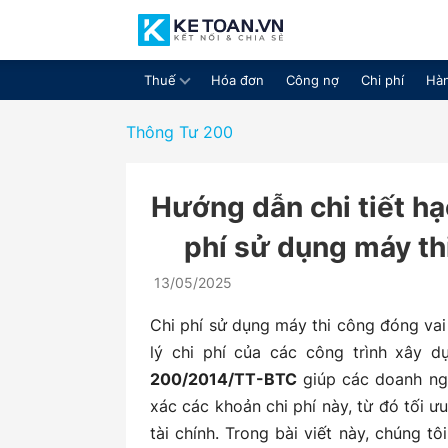
Thuế
Hóa đơn
Công nợ
Chi phí
Hàn
Cộng
Thông Tư 200
Hướng dẫn chi tiết hạ
đồng
phí sử dụng máy th
13/05/2025
chia
Chi phí sử dụng máy thi công đóng vai 
lý chi phí của các công trình xây 
200/2014/TT-BTC
giúp các doanh ngh
xác các khoản chi phí này, từ đó tối ư
sẻ
tài chính. Trong bài viết này, chúng t