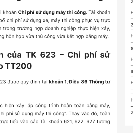
ài khoản
Chi phí sử dụng máy thi công
. Tài khoản
H
–
ổ chi phí sử dụng xe, máy thi công phục vụ trực
nh trong trường hợp doanh nghiệp thực hiện xây,
H
ông hỗn hợp vừa thủ công vừa kết hợp bằng máy.
–
t
n của TK 623 – Chi phí sử
H
eo TT200
–
t
623 được quy định tại
khoản 1, Điều 86 Thông tư
H
–
H
c hiện xây lắp công trình hoàn toàn bằng máy,
–
hi phí sử dụng máy thi công”. Thay vào đó, toàn
trực tiếp vào các Tài khoản 621, 622, 627 tương