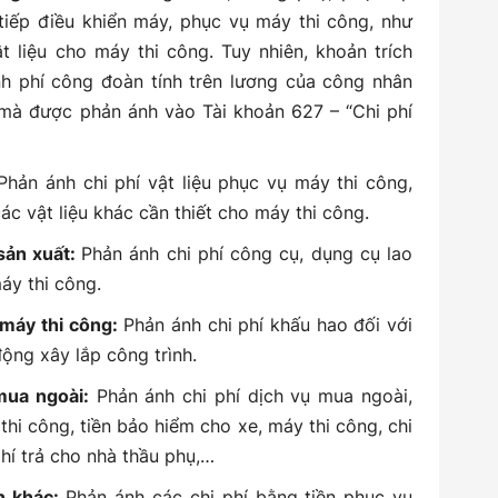
tiếp điều khiển máy, phục vụ máy thi công, như
t liệu cho máy thi công. Tuy nhiên, khoản trích
nh phí công đoàn tính trên lương của công nhân
 mà được phản ánh vào Tài khoản 627 – “Chi phí
hản ánh chi phí vật liệu phục vụ máy thi công,
ác vật liệu khác cần thiết cho máy thi công.
sản xuất:
Phản ánh chi phí công cụ, dụng cụ lao
áy thi công.
máy thi công:
Phản ánh chi phí khấu hao đối với
ộng xây lắp công trình.
mua ngoài:
Phản ánh chi phí dịch vụ mua ngoài,
i công, tiền bảo hiểm cho xe, máy thi công, chi
phí trả cho nhà thầu phụ,…
n khác:
Phản ánh các chi phí bằng tiền phục vụ