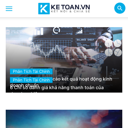
Phân Tích Tài Chính
Hướng dẫn lập báo cáo kết quả hoạt động kinh
Phân Tích Tài Chính
doanh chuẩn
6 Chỉ số đánh giá khả năng thanh toán của
doanh nghiệp