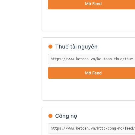
Mở Feed
●
Thuế tài nguyên
Mở Feed
●
Công nợ