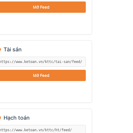
Mở Feed
●
Tài sản
Mở Feed
●
Hạch toán