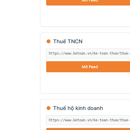
Mở Feed
kiến
●
Thuế TNCN
thức
Mở Feed
kế
●
Thuế hộ kinh doanh
toán