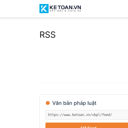
RSS
Cộng
RSS
đồng
chia
●
Văn bản pháp luật
sẻ