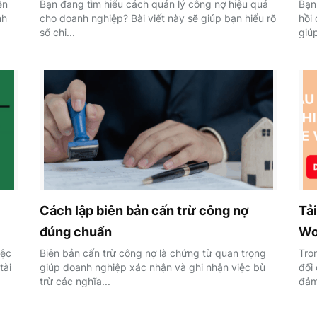
ên
Bạn đang tìm hiểu cách quản lý công nợ hiệu quả
Bạn
nh
cho doanh nghiệp? Bài viết này sẽ giúp bạn hiểu rõ
hồi
sổ chi...
giúp
Cách lập biên bản cấn trừ công nợ
Tải
đúng chuẩn
Wo
iệc
Biên bản cấn trừ công nợ là chứng từ quan trọng
Tro
tài
giúp doanh nghiệp xác nhận và ghi nhận việc bù
đối
trừ các nghĩa...
đảm