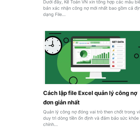
Dưới đây, Kế Toán VN xin tổng hợp các mẫu bi
bản xác nhận công nợ mới nhất bao gồm cả đị
dạng File...
kiến
thức
Cách lập file Excel quản lý công nợ
kế
đơn giản nhất
Quản lý công nợ đóng vai trò then chốt trong v
duy trì dòng tiền ổn định và đảm bảo sức khỏe 
chính...
toán