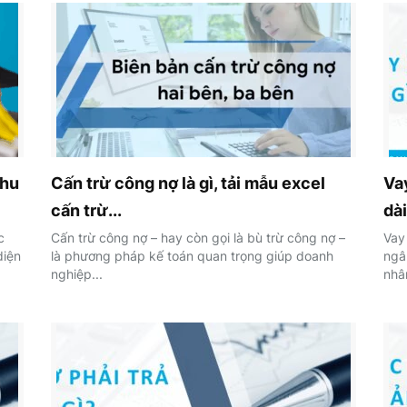
thu
Cấn trừ công nợ là gì, tải mẫu excel
Vay
cấn trừ...
dài
c
Cấn trừ công nợ – hay còn gọi là bù trừ công nợ –
Vay
diện
là phương pháp kế toán quan trọng giúp doanh
ngâ
nghiệp...
nhâ