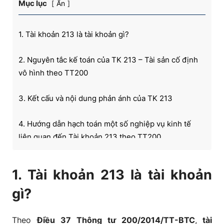
Mục lục
Ẩn
1. Tài khoản 213 là tài khoản gì?
2. Nguyên tắc kế toán của TK 213 – Tài sản cố định
vô hình theo TT200
3. Kết cấu và nội dung phản ánh của TK 213
4. Hướng dẫn hạch toán một số nghiệp vụ kinh tế
liên quan đến Tài khoản 213 theo TT200
5. Các câu hỏi thường gặp liên quan đến TK213 theo
1. Tài khoản 213 là tài khoản
TT200
gì?
Theo
Điều 37 Thông tư 200/2014/TT-BTC
,
tài