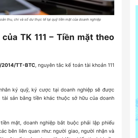
ản thu, chi và số dư thực tế tại quỹ tiền mặt của doanh nghiệp
 của TK 111 – Tiền mặt theo
00/2014/TT-BTC
, nguyên tắc kế toán tài khoản 111
nhân ký quỹ, ký cược tại doanh nghiệp sẽ được
c tài sản bằng tiền khác thuộc sở hữu của doanh
i tiền mặt, doanh nghiệp bắt buộc phải lập phiếu
các bên liên quan như: người giao, người nhận và