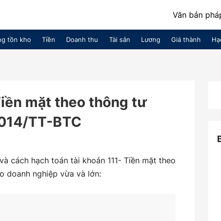
Văn bản pháp
g tồn kho
Tiền
Doanh thu
Tài sản
Lương
Giá thành
Hạ
Tiền mặt theo thông tư
014/TT-BTC
và cách hạch toán tài khoản 111- Tiền mặt theo
 doanh nghiệp vừa và lớn: