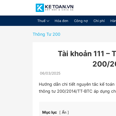
Thuế
Hóa đơn
Công nợ
Chi phí
Hàn
Cộng
Thông Tư 200
Tài khoản 111 – 
đồng
200/2
06/03/2025
chia
Hướng dẫn chi tiết nguyên tắc kế toán 
thông tư 200/2014/TT-BTC áp dụng cho
sẻ
Mục lục
Ẩn