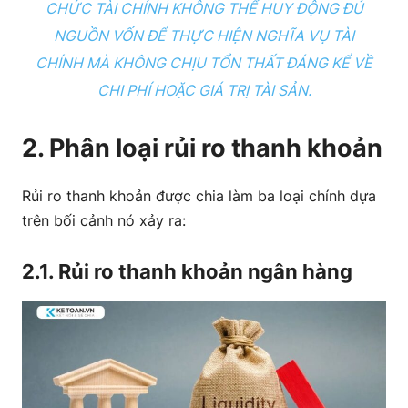
CHỨC TÀI CHÍNH KHÔNG THỂ HUY ĐỘNG ĐỦ
NGUỒN VỐN ĐỂ THỰC HIỆN NGHĨA VỤ TÀI
CHÍNH MÀ KHÔNG CHỊU TỔN THẤT ĐÁNG KỂ VỀ
CHI PHÍ HOẶC GIÁ TRỊ TÀI SẢN.
2. Phân loại rủi ro thanh khoản
Rủi ro thanh khoản được chia làm ba loại chính dựa
trên bối cảnh nó xảy ra:
2.1. Rủi ro thanh khoản ngân hàng