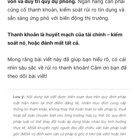
vốn và duy trì quỹ dự phòng.
Ngân hàng cần phải
củng cố thanh khoản, kiểm soát rủi ro tín dụng và
sẵn sàng ứng phó với biến động thị trường.
Thanh khoản là huyết mạch của tài chính – kiểm
soát nó, hoặc đánh mất tất cả.
Mong rằng bài viết này đã giúp bạn hiểu rõ, có cái
nhìn sâu sắc về rủi ro thanh khoản! Cảm ơn bạn đã
theo dõi bài viết!
Lưu ý:
Nội dung bài viết được biên soạn dựa trên quy định pháp
luật hiện hành tại thời điểm đăng tải, nhằm mục đích cung cấp
thông tin tham khảo, không thay thế hoàn toàn tư vấn pháp lý, thuế
hoặc kế toán chuyên biệt cho từng trường hợp cụ thể. Do quy định
pháp luật có thể thay đổi hoặc áp dụng khác nhau tùy tình huống
thực tế, MISA khuyến nghị người đọc đối chiếu văn bản pháp luật
gốc (MISA có đính kèm căn cứ pháp lý gốc ở trên bài viết) hoặc liên