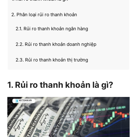
2. Phân loại rủi ro thanh khoản
2.1. Rủi ro thanh khoản ngân hàng
2.2. Rủi ro thanh khoản doanh nghiệp
2.3. Rủi ro thanh khoản thị trường
3. Sự khác biệt giữa rủi ro thanh khoản và rủi ro
1. Rủi ro thanh khoản là gì?
thanh toán
4. Các dấu hiệu nhận biết rủi ro thanh khoản trong
doanh nghiệp
5. Các nguyên nhân dẫn đến rủi ro thanh khoản