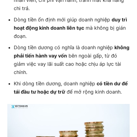
nhân viên, chi phí vận hành, tránh mất khả năng
chi trả.
Chiến lược 3: Kiểm soát dòng tiền ẩn trong doanh
Dòng tiền ổn định mới giúp doanh nghiệp
duy trì
nghiệp
hoạt động kinh doanh liên tục
mà không bị gián
đoạn.
Kết luận:
Dòng tiền dương có nghĩa là doanh nghiệp
không
phải tiến hành vay vốn
bên ngoài gấp, từ đó
giảm việc vay lãi suất cao hoặc chịu áp lực tài
chính.
Khi dòng tiền dương, doanh nghiệp
có tiền dư để
tái đầu tư hoặc dự trữ
để mở rộng kinh doanh.