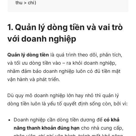
thu > chi)
Nguyên tắc 3: Quản lý tốt các khoản phải thu và
1. Quản lý dòng tiền và vai trò
phải trả
với doanh nghiệp
Nguyên tắc 4: Tối ưu hóa chi phí, hạn chế lãng phí
Quản lý dòng tiền
là quá trình theo dõi, phân tích,
Nguyên tắc 5: Xây dựng quỹ dự phòng dòng tiền
và tối ưu dòng tiền vào – ra khỏi doanh nghiệp,
nhằm đảm bảo doanh nghiệp luôn có đủ tiền mặt
3. Các công cụ để quản lý dòng tiền
vận hành và phát triển.
4. Chiến lược quản lý dòng tiền doanh nghiệp
Dù quy mô doanh nghiệp lớn hay nhỏ thì quản lý
dòng tiền luôn là yếu tố quyết định sống còn, bởi vì:
Chiến lược 1: Tư duy “dòng tiền chủ động” thay vì
“dòng tiền phản ứng”
Doanh nghiệp cần dòng tiền dương để
có khả
Chiến lược 2: Tận dụng dòng tiền mạnh làm chiến
năng thanh khoản đúng hạn
cho nhà cung cấp,
lược cạnh tranh