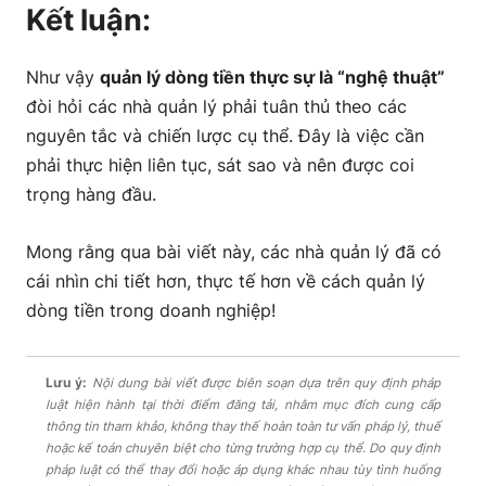
Kết luận:
Như vậy
quản lý dòng tiền thực sự là “nghệ thuật”
đòi hỏi các nhà quản lý phải tuân thủ theo các
nguyên tắc và chiến lược cụ thể. Đây là việc cần
phải thực hiện liên tục, sát sao và nên được coi
trọng hàng đầu.
Mong rằng qua bài viết này, các nhà quản lý đã có
cái nhìn chi tiết hơn, thực tế hơn về cách quản lý
dòng tiền trong doanh nghiệp!
Lưu ý:
Nội dung bài viết được biên soạn dựa trên quy định pháp
luật hiện hành tại thời điểm đăng tải, nhằm mục đích cung cấp
thông tin tham khảo, không thay thế hoàn toàn tư vấn pháp lý, thuế
hoặc kế toán chuyên biệt cho từng trường hợp cụ thể. Do quy định
pháp luật có thể thay đổi hoặc áp dụng khác nhau tùy tình huống