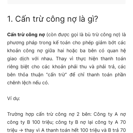
3.3 Lưu ý khi hạch toán cấn trừ công nợ
1. Cấn trừ công nợ là gì?
4. Mẫu biên bản cấn trừ công nợ 2 bên, 3 bên mới
nhất
Cấn trừ công nợ
(còn được gọi là bù trừ công nợ) là
phương pháp trong kế toán cho phép giảm bớt các
Kết luận
khoản công nợ giữa hai hoặc ba bên có quan hệ
giao dịch với nhau. Thay vì thực hiện thanh toán
riêng biệt cho các khoản phải thu và phải trả, các
bên thỏa thuận “cấn trừ” để chỉ thanh toán phần
chênh lệch nếu có.
Ví dụ:
Trường hợp cấn trừ công nợ 2 bên: Công ty A nợ
công ty B 100 triệu; công ty B nợ lại công ty A 70
triệu → thay vì A thanh toán hết 100 triệu và B trả 70