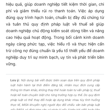
hiệu quả, giúp doanh nghiệp tiết kiệm thời gian, chi
phí và giảm thiểu rủi ro thanh toán. Việc áp dụng
đúng quy trình hạch toán, chuẩn bị đầy đủ chứng từ
và tuân thủ quy định pháp luật về thuế sẽ giúp
doanh nghiệp chủ động kiểm soát dòng tiền và nâng
cao hiệu quả hoạt động. Trong bối cảnh kinh doanh
ngày càng phức tạp, việc hiểu rõ và thực hiện cấn
trừ công nợ đúng chuẩn là yếu tố thiết yếu để doanh
nghiệp duy trì sự minh bạch, uy tín và phát triển bền
vững.
Lưu ý:
Nội dung bài viết được biên soạn dựa trên quy định pháp
luật hiện hành tại thời điểm đăng tải, nhằm mục đích cung cấp
thông tin tham khảo, không thay thế hoàn toàn tư vấn pháp lý, thuế
hoặc kế toán chuyên biệt cho từng trường hợp cụ thể. Do quy định
pháp luật có thể thay đổi hoặc áp dụng khác nhau tùy tình huống
thực tế, MISA khuyến nghị người đọc đối chiếu văn bản pháp luật
gốc (MISA có đính kèm căn cứ pháp lý gốc ở trên bài viết) hoặc liên