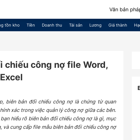
Văn bản pháp
g tồn kho
Tiền
Doanh thu
Tài sản
Lương
Giá thành
Hạ
i chiếu công nợ file Word,
Excel
, biên bản đối chiếu công nợ là chứng từ quan
hính xác trong việc quản lý công nợ giữa các bên.
bạn hiểu rõ biên bản đối chiếu công nợ là gì, mục
n, và cung cấp file mẫu biên bản đối chiếu công nợ