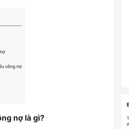
 nợ
iếu công nợ
nợ
ông nợ là gì?
iệt
W