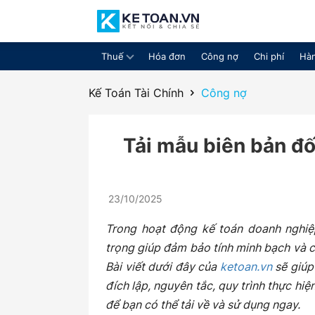
Thuế
Hóa đơn
Công nợ
Chi phí
Hàn
Cộng
Kế Toán Tài Chính
Công nợ
Tải mẫu biên bản đố
đồng
23/10/2025
chia
Trong hoạt động kế toán doanh nghiệp
trọng giúp đảm bảo tính minh bạch và c
Bài viết dưới đây của
ketoan.vn
sẽ giúp 
đích lập, nguyên tắc, quy trình thực hiệ
sẻ
để bạn có thể tải về và sử dụng ngay.