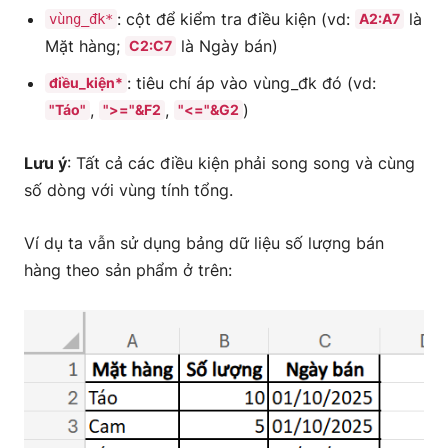
: cột để kiểm tra điều kiện (vd:
là
A2:A7
vùng_đk*
Mặt hàng;
là Ngày bán)
C2:C7
: tiêu chí áp vào vùng_đk đó (vd:
điều_kiện*
,
,
)
"Táo"
">="&F2
"<="&G2
Lưu ý
: Tất cả các điều kiện phải song song và cùng
số dòng với vùng tính tổng.
Ví dụ ta vẫn sử dụng bảng dữ liệu số lượng bán
hàng theo sản phẩm ở trên: