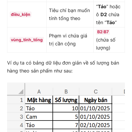
“
Táo
” hoặc
Tiêu chí bạn muốn
ô
D2
chứa
điều_kiện
tính tổng theo
tên “
Táo
“
B2:B7
Phạm vi chứa giá
(chứa số
vùng_tính_tổng
trị cần cộng
lượng)
Ví dụ ta có bảng dữ liệu đơn giản về số lượng bán
hàng theo sản phẩm như sau: