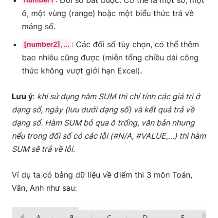
: Đối số bắt buộc. Có thể là một số, một
ô, một vùng (range) hoặc một biểu thức trả về
mảng số.
: Các đối số tùy chọn, có thể thêm
[number2], ...
bao nhiêu cũng được (miễn tổng chiều dài công
thức không vượt giới hạn Excel).
Lưu ý
:
khi sử dụng hàm SUM thì chỉ tính các giá trị ở
dạng số, ngày (lưu dưới dạng số) và kết quả trả về
dạng số. Hàm SUM bỏ qua ô trống, văn bản nhưng
nếu trong đối số có các lỗi (#N/A, #VALUE,…) thì hàm
SUM sẽ trả về lỗi.
Ví dụ ta có bảng dữ liệu về điểm thi 3 môn Toán,
Văn, Anh như sau: