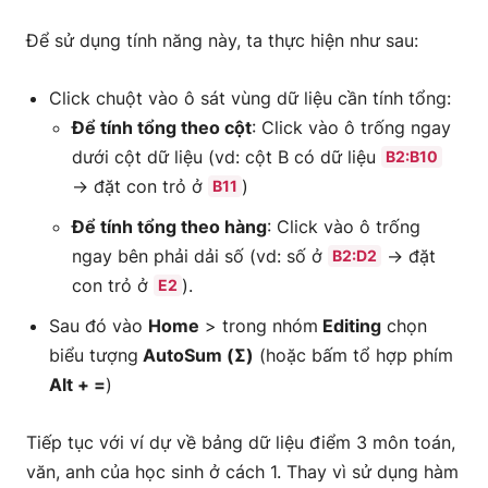
Để sử dụng tính năng này, ta thực hiện như sau:
Click chuột vào ô sát vùng dữ liệu cần tính tổng:
Để tính tổng theo cột
: Click vào ô trống ngay
dưới cột dữ liệu (vd: cột B có dữ liệu
B2:B10
→ đặt con trỏ ở
)
B11
Để tính tổng theo hàng
: Click vào ô trống
ngay bên phải dải số (vd: số ở
→ đặt
B2:D2
con trỏ ở
).
E2
Sau đó vào
Home
> trong nhóm
Editing
chọn
biểu tượng
AutoSum (Σ)
(hoặc bấm tổ hợp phím
Alt + =
)
Tiếp tục với ví dự về bảng dữ liệu điểm 3 môn toán,
văn, anh của học sinh ở cách 1. Thay vì sử dụng hàm