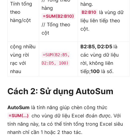
Tính tổng
hàng.
hàng
theo
là vùng dữ
B2:B10
=SUM(B2:B10)
hàng/cột
liệu liên tiếp theo
// Tổng theo
cột.
cột
cộng nhiều
B2:B5, D2:D5
là
vùng rời
các vùng dữ liệu
=SUM(B2:B5,
rạc với
rời, không liên
D2:D5, 100)
nhau
tiếp;
100
là số.
Cách 2: Sử dụng AutoSum
AutoSum
là tính năng giúp chèn công thức
cho vùng dữ liệu Excel đoán được. Với
=SUM(...)
tính năng này, ta có thể tính tổng trong Excel siêu
nhanh chỉ cần 1 hoặc 2 thao tác.