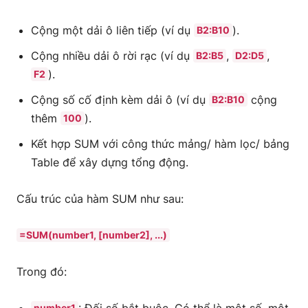
Cộng một dải ô liên tiếp (ví dụ
).
B2:B10
Cộng nhiều dải ô rời rạc (ví dụ
,
,
B2:B5
D2:D5
).
F2
Cộng số cố định kèm dải ô (ví dụ
cộng
B2:B10
thêm
).
100
Kết hợp SUM với công thức mảng/ hàm lọc/ bảng
Table để xây dựng tổng động.
Cấu trúc của hàm SUM như sau:
=SUM(number1, [number2], ...)
Trong đó:
number1