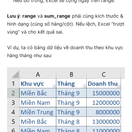
Nếu bỏ trống, Excel sẽ cộng ngay trên range.
Lưu ý
:
range
và
sum_range
phải cùng kích thước &
hình dạng (cùng số hàng/cột). Nếu lệch, Excel “trượt
vùng” và cho kết quả sai.
Ví dụ, ta có bảng dữ liệu về doanh thu theo khu vực
hàng tháng như sau: