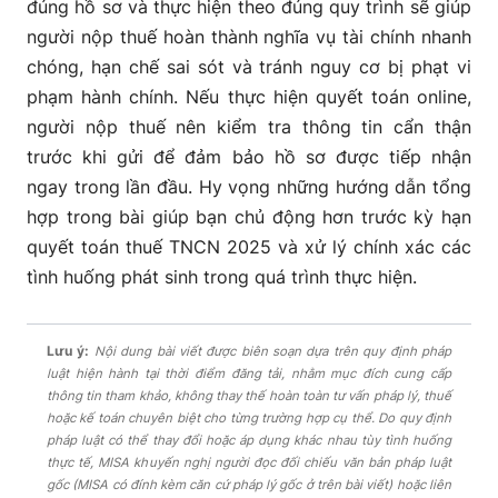
đúng hồ sơ và thực hiện theo đúng quy trình sẽ giúp
người nộp thuế hoàn thành nghĩa vụ tài chính nhanh
chóng, hạn chế sai sót và tránh nguy cơ bị phạt vi
phạm hành chính. Nếu thực hiện quyết toán online,
người nộp thuế nên kiểm tra thông tin cẩn thận
trước khi gửi để đảm bảo hồ sơ được tiếp nhận
ngay trong lần đầu. Hy vọng những hướng dẫn tổng
hợp trong bài giúp bạn chủ động hơn trước kỳ hạn
quyết toán thuế TNCN 2025 và xử lý chính xác các
tình huống phát sinh trong quá trình thực hiện.
Lưu ý:
Nội dung bài viết được biên soạn dựa trên quy định pháp
luật hiện hành tại thời điểm đăng tải, nhằm mục đích cung cấp
thông tin tham khảo, không thay thế hoàn toàn tư vấn pháp lý, thuế
hoặc kế toán chuyên biệt cho từng trường hợp cụ thể. Do quy định
pháp luật có thể thay đổi hoặc áp dụng khác nhau tùy tình huống
thực tế, MISA khuyến nghị người đọc đối chiếu văn bản pháp luật
gốc (MISA có đính kèm căn cứ pháp lý gốc ở trên bài viết) hoặc liên