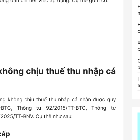
ớng dẫn chi tiết việc áp dụng. Cụ thể gồm có:
ế
n
thuế
H
c
X
C
d
không chịu thuế thu nhập cá
t
ng không chịu thuế thu nhập cá nhân được quy
T-BTC, Thông tư 92/2015/TT-BTC, Thông tư
2025/TT-BNV. Cụ thể như sau:
 cấp