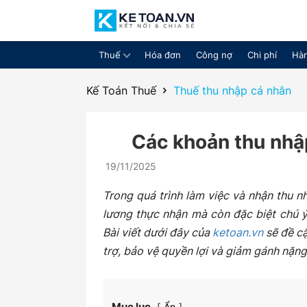
Thuế
Hóa đơn
Công nợ
Chi phí
Hàn
Cộng
Kế Toán Thuế
Thuế thu nhập cá nhân
Các khoản thu nhậ
đồng
19/11/2025
Trong quá trình làm việc và nhận thu 
lương thực nhận mà còn đặc biệt chú 
chia
Bài viết dưới đây của
ketoan.vn
sẽ đề cậ
trợ, bảo vệ quyền lợi và giảm gánh nặng
sẻ
Mục lục
Ẩn