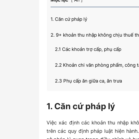
1. Căn cứ pháp lý
kiến
2. 9+ khoản thu nhập không chịu thuế t
2.1 Các khoản trợ cấp, phụ cấp
thức
2.2 Khoản chi văn phòng phẩm, công tá
2.3 Phụ cấp ăn giữa ca, ăn trưa
kế
2.4 Phí hội viên, dịch vụ cá nhân
1. Căn cứ pháp lý
2.5 Chi phí xe đưa đón nhân viên
Việc xác định các khoản thu nhập kh
toán
2.6 Chi phí đào tạo, nâng cao trình độ
trên các quy định pháp luật hiện hàn