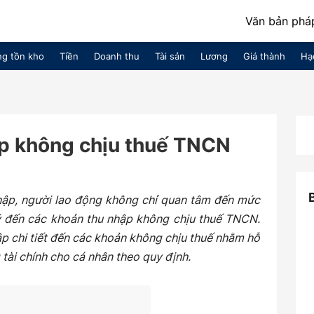
Văn bản pháp
g tồn kho
Tiền
Doanh thu
Tài sản
Lương
Giá thành
Hạ
p không chịu thuế TNCN
nhập, người lao động không chỉ quan tâm đến mức
ý đến các khoản thu nhập không chịu thuế TNCN.
p chi tiết đến các khoản không chịu thuế nhằm hỗ
 tài chính cho cá nhân theo quy định.