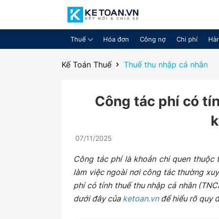
Thuế
Hóa đơn
Công nợ
Chi phí
Hàn
Cộng
Kế Toán Thuế
Thuế thu nhập cá nhân
Công tác phí có tí
đồng
07/11/2025
chia
Công tác phí là khoản chi quen thuộc 
làm việc ngoài nơi công tác thường xuy
phí có tính thuế thu nhập cá nhân (TNC
dưới đây của
ketoan.vn
để hiểu rõ quy đ
sẻ