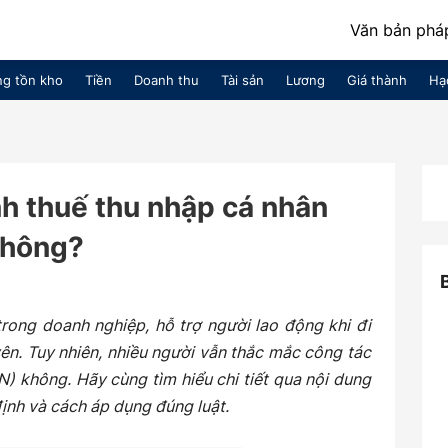
Văn bản pháp
g tồn kho
Tiền
Doanh thu
Tài sản
Lương
Giá thành
Hạ
nh thuế thu nhập cá nhân
không?
trong doanh nghiệp, hỗ trợ người lao động khi đi
ên. Tuy nhiên, nhiều người vẫn thắc mắc công tác
N) không. Hãy cùng tìm hiểu chi tiết qua nội dung
ịnh và cách áp dụng đúng luật.