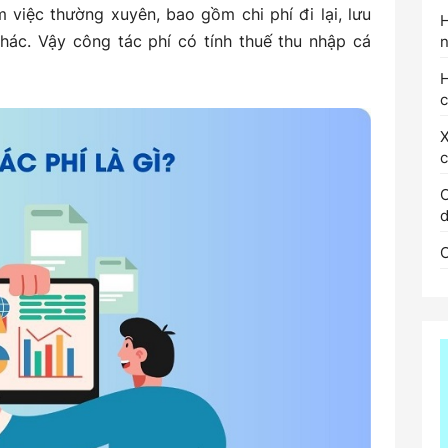
m việc thường xuyên, bao gồm chi phí đi lại, lưu
khác. Vậy công tác phí có tính thuế thu nhập cá
n
H
c
X
C
d
C