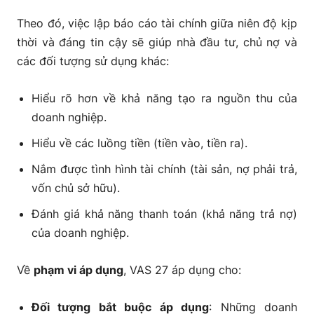
2.7. Thông tin được trình bày trong Bản thuyết
Theo đó, việc lập báo cáo tài chính giữa niên độ kịp
minh báo cáo tài chính năm
thời và đáng tin cậy sẽ giúp nhà đầu tư, chủ nợ và
2.8. Hướng dẫn ghi nhận và xác định giá trị
các đối tượng sử dụng khác:
2.9. Điều chỉnh báo cáo tài chính giữa niên độ đã
Hiểu rõ hơn về khả năng tạo ra nguồn thu của
được báo cáo trước đây
doanh nghiệp.
Hiểu về các luồng tiền (tiền vào, tiền ra).
Kết luận:
Nắm được tình hình tài chính (tài sản, nợ phải trả,
vốn chủ sở hữu).
Đánh giá khả năng thanh toán (khả năng trả nợ)
của doanh nghiệp.
Về
phạm vi áp dụng
, VAS 27 áp dụng cho:
Đối tượng bắt buộc áp dụng
: Những doanh