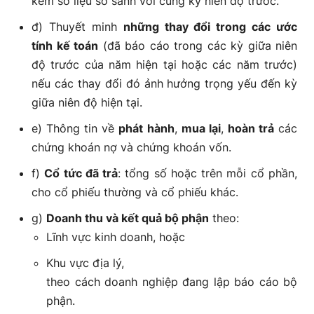
kèm số liệu so sánh với cùng kỳ niên độ trước.
đ) Thuyết minh
những thay đổi trong các ước
tính kế toán
(đã báo cáo trong các kỳ giữa niên
độ trước của năm hiện tại hoặc các năm trước)
nếu các thay đổi đó ảnh hưởng trọng yếu đến kỳ
giữa niên độ hiện tại.
e) Thông tin về
phát hành
,
mua lại
,
hoàn trả
các
chứng khoán nợ và chứng khoán vốn.
f)
Cổ tức đã trả
: tổng số hoặc trên mỗi cổ phần,
cho cổ phiếu thường và cổ phiếu khác.
g)
Doanh thu và kết quả bộ phận
theo:
Lĩnh vực kinh doanh, hoặc
Khu vực địa lý,
theo cách doanh nghiệp đang lập báo cáo bộ
phận.