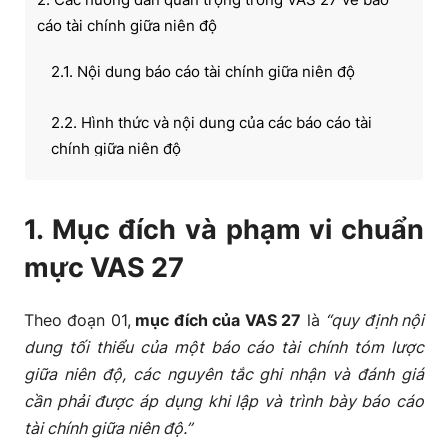
cáo tài chính giữa niên độ
2.1. Nội dung báo cáo tài chính giữa niên độ
2.2. Hình thức và nội dung của các báo cáo tài
chính giữa niên độ
2.3. Phần thuyết minh được lựa chọn
1. Mục đích và phạm vi chuẩn
2.4. Trình bày việc tuân thủ các chuẩn mực kế toán
mực VAS 27
và chế độ kế toán Việt Nam
Theo đoạn 01,
mục đích của VAS 27
là
“quy định nội
2.5. Các kỳ kế toán phải trình bày trong báo cáo
dung tối thiểu của một báo cáo tài chính tóm lược
giữa niên độ
giữa niên độ, các nguyên tắc ghi nhận và đánh giá
cần phải được áp dụng khi lập và trình bày báo cáo
2.6. Tính trọng yếu
tài chính giữa niên độ.”