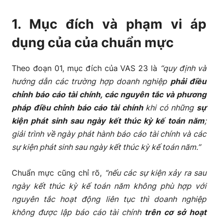
3.2 Cách trình bày trên báo cáo tài chính
1. Mục đích và phạm vi áp
4. So sánh IAS 10 và VAS 23
dụng của của chuẩn mực
Kết luận:
Theo đoạn 01, mục đích của VAS 23 là
“quy định và
hướng dẫn các trường hợp doanh nghiệp
phải điều
chỉnh báo cáo tài chính, các nguyên tắc và phương
pháp điều chỉnh báo cáo tài chính
khi có những
sự
kiện phát sinh sau ngày kết thúc kỳ kế toán năm
;
giải trình về ngày phát hành báo cáo tài chính và các
sự kiện phát sinh sau ngày kết thúc kỳ kế toán năm.”
Chuẩn mực cũng chỉ rõ,
“nếu các sự kiện xảy ra sau
ngày kết thúc kỳ kế toán năm không phù hợp với
nguyên tắc hoạt động liên tục thì doanh nghiệp
không được lập báo cáo tài chính
trên cơ sở hoạt