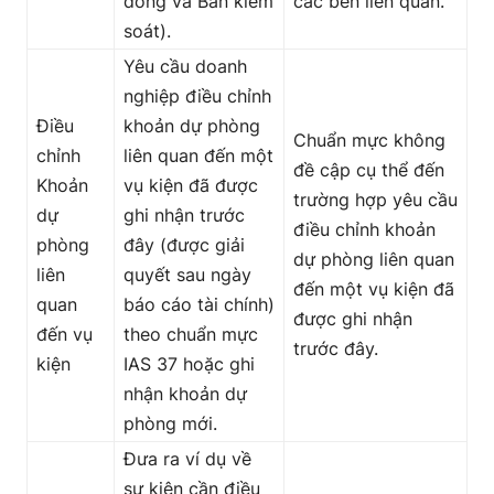
đông và Ban kiểm
các bên liên quan.
soát).
Yêu cầu doanh
nghiệp điều chỉnh
Điều
khoản dự phòng
Chuẩn mực không
chỉnh
liên quan đến một
đề cập cụ thể đến
Khoản
vụ kiện đã được
trường hợp yêu cầu
dự
ghi nhận trước
điều chỉnh khoản
phòng
đây (được giải
dự phòng liên quan
liên
quyết sau ngày
đến một vụ kiện đã
quan
báo cáo tài chính)
được ghi nhận
đến vụ
theo chuẩn mực
trước đây.
kiện
IAS 37 hoặc ghi
nhận khoản dự
phòng mới.
Đưa ra ví dụ về
sự kiện cần điều