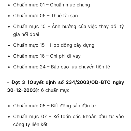
VAS 18 – Các khoản dự phòng, tài sản và nợ
Chuẩn mực 01 – Chuẩn mực chung
tiềm tàng
Chuẩn mực 06 – Thuê tài sản
VAS 19 – Hợp đồng bảo hiểm
Chuẩn mực 10 – Ảnh hưởng của việc thay đổi tỷ
VAS 21 – Trình bày báo cáo tài chính
giá hối đoái
VAS 22 – Trình bày bổ sung báo cáo tài
Chuẩn mực 15 – Hợp đồng xây dựng
chính của các ngân hàng và tổ chức tài
chính tương tự
Chuẩn mực 16 – Chi phí đi vay
VAS 23 – Các sự kiện phát sinh sau ngày
Chuẩn mực 24 – Báo cáo lưu chuyển tiền tệ
kết thúc kỳ kế toán năm
– Đợt 3 (Quyết định số 234/2003/QĐ-BTC ngày
VAS 24 – Báo cáo lưu chuyển tiền tệ
30-12-2003):
6 chuẩn mực
VAS 25 – Báo cáo tài chính hợp nhất và kế
toán khoản đầu tư vào công ty con
Chuẩn mực 05 – Bất động sản đầu tư
VAS 26 – Thông tin về các bên liên quan
Chuẩn mực 07 – Kế toán các khoản đầu tư vào
VAS 27 – Báo cáo tài chính giữa niên độ
công ty liên kết