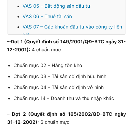
VAS 05 – Bất động sản đầu tư
VAS 06 – Thuê tài sản
VAS 07 – Các khoản đầu tư vào công ty liên
kết
– Đợt 1 (Quyết định số 149/2001/QĐ-BTC ngày 31-
VAS 08 – Thông tin tài chính về những
12-2001):
4 chuẩn mực
khoản vốn góp liên doanh
VAS 10 – Ảnh hưởng của việc thay đổi tỷ giá
Chuẩn mực 02 – Hàng tồn kho
hối đoái
Chuẩn mực 03 – Tài sản cố định hữu hình
VAS 11 – Hợp nhất kinh doanh
Chuẩn mực 04 – Tài sản cố định vô hình
VAS 14 – Doanh thu và thu nhập khác
Chuẩn mực 14 – Doanh thu và thu nhập khác
VAS 15 – Hợp đồng xây dựng
VAS 16 – Chi phí đi vay
– Đợt 2 (Quyết định số 165/2002/QĐ-BTC ngày
31-12-2002):
6 chuẩn mực
VAS 17 – Thuế thu nhập doanh nghiệp