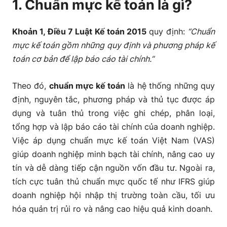
1. Chuẩn mực kế toán là gì?
5. Các chuẩn mực kế toán đang được áp dụng tại Việt
Nam
Khoản 1, Điều 7 Luật Kế toán 2015
quy định:
“Chuẩn
mực kế toán gồm những quy định và phương pháp kế
toán cơ bản để lập báo cáo tài chính.”
Theo đó,
chuẩn mực kế toán
là hệ thống những quy
định, nguyên tắc, phương pháp và thủ tục được áp
dụng và tuân thủ trong việc ghi chép, phân loại,
tổng hợp và lập báo cáo tài chính của doanh nghiệp.
Việc áp dụng chuẩn mực kế toán Việt Nam (VAS)
giúp doanh nghiệp minh bạch tài chính, nâng cao uy
tín và dễ dàng tiếp cận nguồn vốn đầu tư. Ngoài ra,
tích cực tuân thủ chuẩn mực quốc tế như IFRS giúp
doanh nghiệp hội nhập thị trường toàn cầu, tối ưu
hóa quản trị rủi ro và nâng cao hiệu quả kinh doanh.