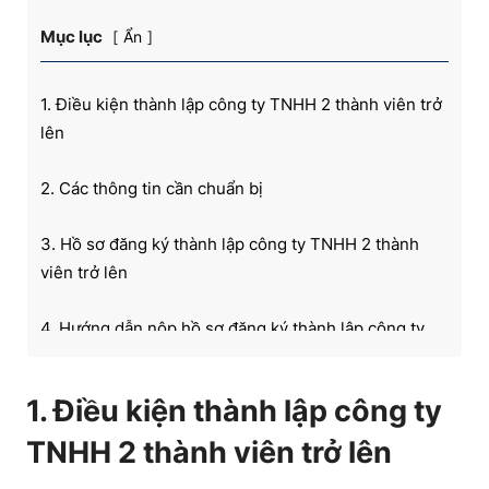
Mục lục
Ẩn
1. Điều kiện thành lập công ty TNHH 2 thành viên trở
lên
2. Các thông tin cần chuẩn bị
3. Hồ sơ đăng ký thành lập công ty TNHH 2 thành
viên trở lên
4. Hướng dẫn nộp hồ sơ đăng ký thành lập công ty
TNHH 2 thành viên trở lên
1. Điều kiện thành lập công ty
5. Theo dõi và nhận kết quả
TNHH 2 thành viên trở lên
6. Lệ phí đăng ký thành lập công ty TNHH 2 thành