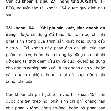
Căn cứ
khoản 1, Điều 27 Thông tư 200/2014/TT-
trong ngành dịch vụ
BTC
, nguyên tắc tài khoản 154 được quy định như
sau:
5.4. Hạch toán tài khoản 154 theo Thông tư 200
trong ngành xây dựng
Tài khoản 154 – “Chi phí sản xuất, kinh doanh dở
dang”
được sử dụng để theo dõi toàn bộ chi phí
phát sinh trong quá trình sản xuất hoặc cung cấp
dịch vụ. Tài khoản này phản ánh chi phí của sản
phẩm, dịch vụ hoàn thành trong kỳ cũng như chi phí
dở dang tại thời điểm đầu kỳ và cuối kỳ. Nó áp dụng
cho doanh nghiệp sản xuất, kinh doanh dịch vụ hoặc
các doanh nghiệp thương mại có hoạt động gia
công, chế biến.
Các khoản chi phí hạch toán vào tài khoản 154 cần
được chi tiết theo nơi phát sinh chi phí, chẳng hạn
như phân xưởng, công trường, hoặc bộ phận sản