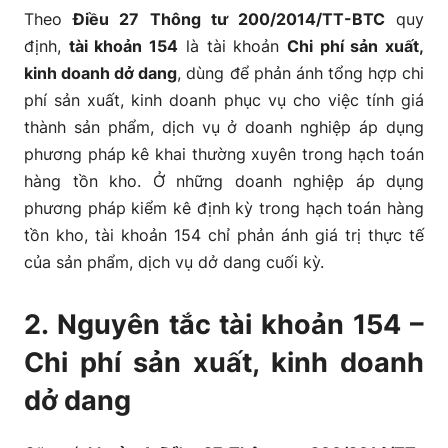
4.2. Phương pháp vận dụng tài khoản 154 trong
Theo
Điều 27 Thông tư 200/2014/TT-BTC
quy
ngành nông nghiệp
định,
tài khoản 154
là tài khoản
Chi phí sản xuất,
kinh doanh dở dang
, dùng để phản ánh tổng hợp chi
4.3. Phương pháp vận dụng tài khoản 154 trong
phí sản xuất, kinh doanh phục vụ cho việc tính giá
ngành dịch vụ
thành sản phẩm, dịch vụ ở doanh nghiệp áp dụng
phương pháp kê khai thường xuyên trong hạch toán
4.4. Phương pháp vận dụng tài khoản 154 trong
hàng tồn kho. Ở những doanh nghiệp áp dụng
ngành xây dựng
phương pháp kiểm kê định kỳ trong hạch toán hàng
tồn kho, tài khoản 154 chỉ phản ánh giá trị thực tế
5. Cách hạch toán tài khoản 154 theo Thông tư 200
của sản phẩm, dịch vụ dở dang cuối kỳ.
5.1. Hạch toán tài khoản 154 trong ngành công
nghiệp
2. Nguyên tắc tài khoản 154 –
Chi phí sản xuất, kinh doanh
5.2. Hạch toán tài khoản 154 theo thông tư 200
trong ngành nông nghiệp
dở dang
5.3. Hạch toán tài khoản 154 theo thông tư 200