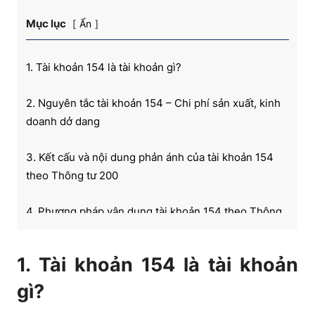
Mục lục
Ẩn
1. Tài khoản 154 là tài khoản gì?
2. Nguyên tắc tài khoản 154 – Chi phí sản xuất, kinh
doanh dở dang
3. Kết cấu và nội dung phản ánh của tài khoản 154
theo Thông tư 200
4. Phương pháp vận dụng tài khoản 154 theo Thông
tư 200
1. Tài khoản 154 là tài khoản
4.1. Phương pháp vận dụng tài khoản 154 trong
ngành công nghiệp
gì?