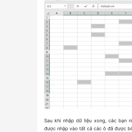
Sau khi nhập dữ liệu xong, các bạn 
được nhập vào tất cả các ô đã được b