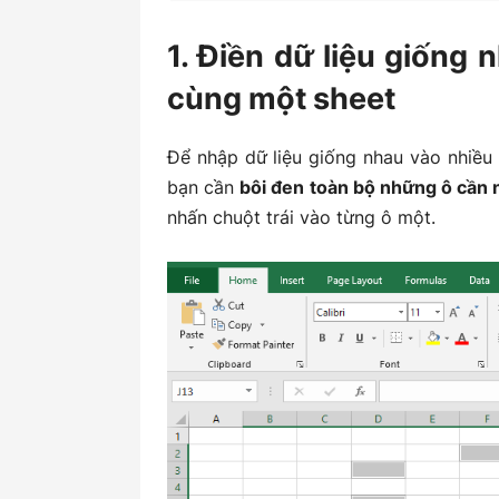
1. Điền dữ liệu giống 
cùng một sheet
Để nhập dữ liệu giống nhau vào nhiều
bạn cần
bôi đen toàn bộ những ô cần 
nhấn chuột trái vào từng ô một.