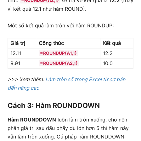
thức
sẽ trả về kết quả là
12.2
(thay
=ROUNDUP(A2,1)
vì kết quả 12.1 như hàm ROUND).
Một số kết quả làm tròn với hàm ROUNDUP:
Giá trị
Công thức
Kết quả
12.11
12.2
=ROUNDUP(A1,1)
9.91
10.0
=ROUNDUP(A2,1)
>>> Xem thêm:
Làm tròn số trong Excel từ cơ bản
đến nâng cao
Cách 3: Hàm ROUNDDOWN
Hàm ROUNDDOWN
luôn làm tròn xuống, cho nên
phần giá trị sau dấu phẩy dù lớn hơn 5 thì hàm này
vẫn làm tròn xuống. Cú pháp hàm ROUNDDOWN: