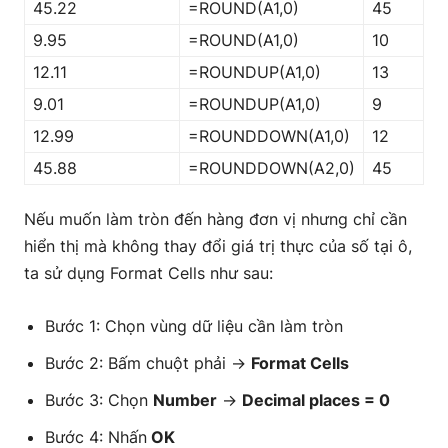
45.22
=ROUND(A1,0)
45
9.95
=ROUND(A1,0)
10
12.11
=ROUNDUP(A1,0)
13
9.01
=ROUNDUP(A1,0)
9
12.99
=ROUNDDOWN(A1,0)
12
45.88
=ROUNDDOWN(A2,0)
45
Nếu muốn làm tròn đến hàng đơn vị nhưng chỉ cần
hiển thị mà không thay đổi giá trị thực của số tại ô,
ta sử dụng Format Cells như sau:
Bước 1: Chọn vùng dữ liệu cần làm tròn
Bước 2: Bấm chuột phải →
Format Cells
Bước 3: Chọn
Number
→
Decimal places = 0
Bước 4: Nhấn
OK