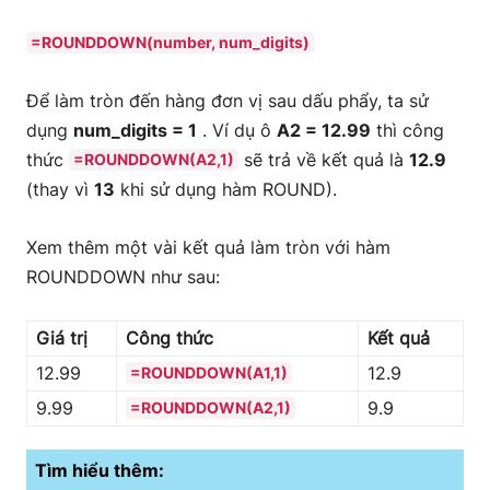
=ROUNDDOWN(number, num_digits)
Để làm tròn đến hàng đơn vị sau dấu phẩy, ta sử
dụng
num_digits = 1
. Ví dụ ô
A2 = 12.99
thì công
thức
sẽ trả về kết quả là
12.9
=ROUNDDOWN(A2,1)
(thay vì
13
khi sử dụng hàm ROUND).
Xem thêm một vài kết quả làm tròn với hàm
ROUNDDOWN như sau:
Giá trị
Công thức
Kết quả
12.99
12.9
=ROUNDDOWN(A1,1)
9.99
9.9
=ROUNDDOWN(A2,1)
Tìm hiểu thêm: