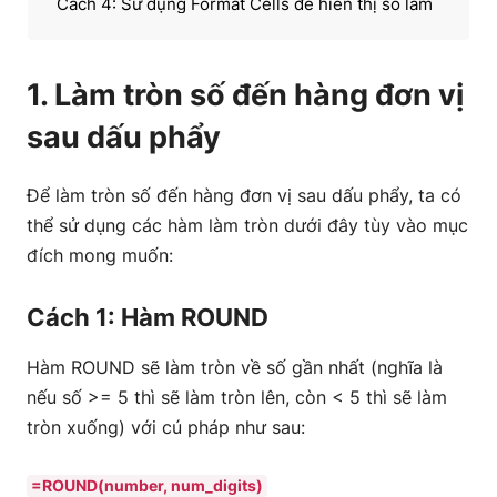
Cách 4: Sử dụng Format Cells để hiển thị số làm
tròn
1. Làm tròn số đến hàng đơn vị
2. Làm tròn đến hàng đơn vị
sau dấu phẩy
Để làm tròn số đến hàng đơn vị sau dấu phẩy, ta có
thể sử dụng các hàm làm tròn dưới đây tùy vào mục
đích mong muốn:
Cách 1: Hàm ROUND
Hàm ROUND sẽ làm tròn về số gần nhất (nghĩa là
nếu số >= 5 thì sẽ làm tròn lên, còn < 5 thì sẽ làm
tròn xuống) với cú pháp như sau:
=ROUND(number, num_digits)