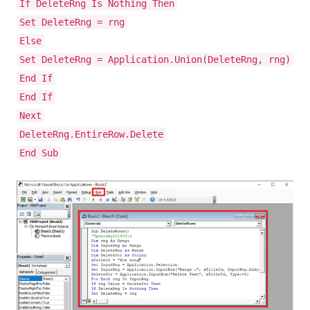
If DeleteRng Is Nothing Then
Set DeleteRng = rng
Else
Set DeleteRng = Application.Union(DeleteRng, rng)
End If
End If
Next
DeleteRng.EntireRow.Delete
End Sub