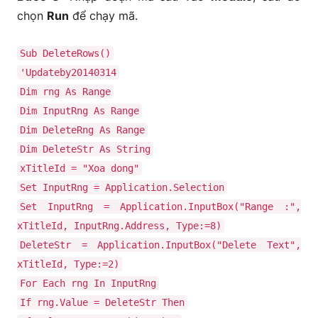
chọn
Run
để chạy mã.
Sub DeleteRows()
'Updateby20140314
Dim rng As Range
Dim InputRng As Range
Dim DeleteRng As Range
Dim DeleteStr As String
xTitleId = "Xoa dong"
Set InputRng = Application.Selection
Set InputRng = Application.InputBox("Range :",
xTitleId, InputRng.Address, Type:=8)
DeleteStr = Application.InputBox("Delete Text",
xTitleId, Type:=2)
For Each rng In InputRng
If rng.Value = DeleteStr Then