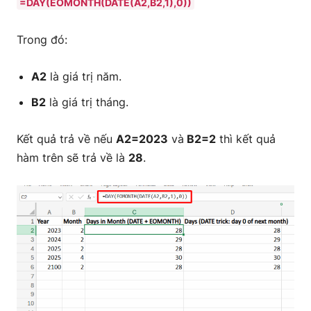
=DAY(EOMONTH(DATE(A2,B2,1),0))
Trong đó:
A2
là giá trị năm.
B2
là giá trị tháng.
Kết quả trả về nếu
A2=2023
và
B2=2
thì kết quả
hàm trên sẽ trả về là
28
.