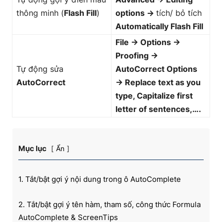
thông minh (
Flash Fill
)
options →
tích/ bỏ tích
Automatically Flash Fill
File → Options →
Proofing →
Tự động sửa
AutoCorrect Options
AutoCorrect
→ Replace text as you
type, Capitalize first
letter of sentences,….
Mục lục
Ẩn
1. Tắt/bật gợi ý nội dung trong ô AutoComplete
2. Tắt/bật gợi ý tên hàm, tham số, công thức Formula
AutoComplete & ScreenTips