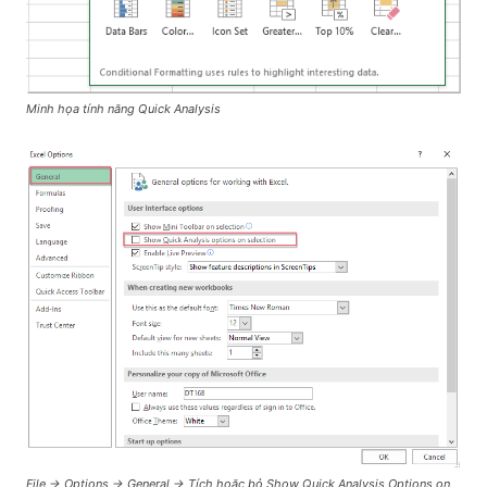
Minh họa tính năng Quick Analysis
File → Options → General → Tích hoặc bỏ Show Quick Analysis Options on