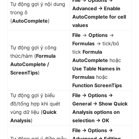
File → Options →
Tự động gợi ý nội dung
Advanced → Enable
trong ô
AutoComplete for cell
(
AutoComplete
)
values
File
→
Options
→
Formulas
→ tick/bỏ
Tự động gợi ý công
tick
Formula
thức/hàm (
Formula
AutoComplete
hoặc
AutoComplete /
Use Table Names in
ScreenTips
)
Formulas
hoặc
Function ScreenTips
Tự động gợi ý biểu
File → Options →
đồ/tổng hợp khi quét
General → Show Quick
vùng dữ liệu (
Quick
Analysis options on
Analysis
)
selection → OK
File → Options →
Tự động gợi ý điền mẫu
Advanced → Editing