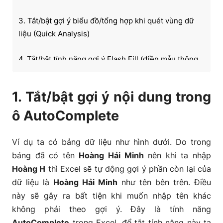
3. Tắt/bật gợi ý biểu đồ/tổng hợp khi quét vùng dữ
liệu (Quick Analysis)
4. Tắt/bật tính năng gợi ý Flash Fill (điền mẫu thông
minh)
1. Tắt/bật gợi ý nội dung trong
5. Cách bật/tắt tính năng AutoCorrect
ô AutoComplete
Ví dụ ta có bảng dữ liệu như hình dưới. Do trong
bảng đã có tên
Hoàng Hải Minh
nên khi ta nhập
Hoàng H
thì Excel sẽ tự động gợi ý phần còn lại của
dữ liệu là
Hoàng Hải Minh
như tên bên trên. Điều
này sẽ gây ra bất tiện khi muốn nhập tên khác
không phải theo gợi ý. Đây là tính năng
AutoComplete
trong Excel, để tắt tính năng này ta