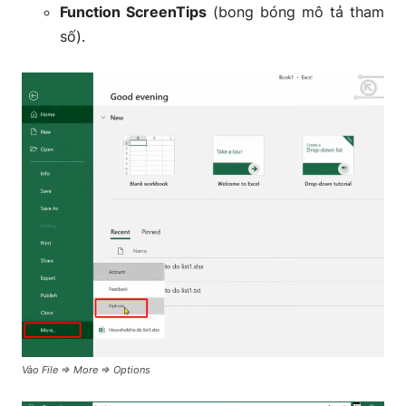
Function ScreenTips
(bong bóng mô tả tham
số).
Vào File => More => Options