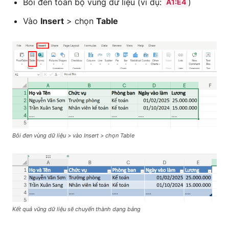
Bôi đen toàn bộ vùng dữ liệu (ví dụ:
)
A1:E4
Vào
Insert
> chọn
Table
Bôi đen vùng dữ liệu > vào Insert > chọn Table
Kết quả vũng dữ liệu sẽ chuyển thành dạng bảng