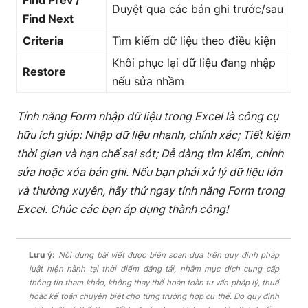
Duyệt qua các bản ghi trước/sau
Find Next
Criteria
Tìm kiếm dữ liệu theo điều kiện
Khôi phục lại dữ liệu đang nhập
Restore
nếu sửa nhầm
Tính năng Form nhập dữ liệu trong Excel là công cụ
hữu ích giúp: Nhập dữ liệu nhanh, chính xác; Tiết kiệm
thời gian và hạn chế sai sót; Dễ dàng tìm kiếm, chỉnh
sửa hoặc xóa bản ghi. Nếu bạn phải xử lý dữ liệu lớn
và thường xuyên, hãy thử ngay tính năng Form trong
Excel. Chúc các bạn áp dụng thành công!
Lưu ý:
Nội dung bài viết được biên soạn dựa trên quy định pháp
luật hiện hành tại thời điểm đăng tải, nhằm mục đích cung cấp
thông tin tham khảo, không thay thế hoàn toàn tư vấn pháp lý, thuế
hoặc kế toán chuyên biệt cho từng trường hợp cụ thể. Do quy định