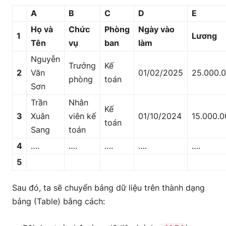
A
B
C
D
E
Họ và
Chức
Phòng
Ngày vào
1
Lương
Tên
vụ
ban
làm
Nguyễn
Trưởng
Kế
2
Văn
01/02/2025
25.000.
phòng
toán
Sơn
Trần
Nhân
Kế
3
Xuân
viên kế
01/10/2024
15.000.0
toán
Sang
toán
4
….
….
….
….
….
5
Sau đó, ta sẽ chuyển bảng dữ liệu trên thành dạng
bảng (Table) bằng cách: