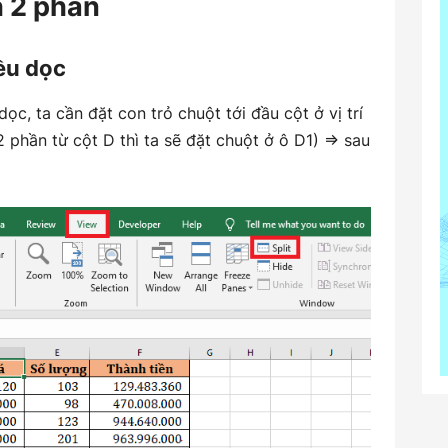
h 2 phần
iều dọc
ọc, ta cần đặt con trỏ chuột tới đầu cột ở vị trí
 phần từ cột D thì ta sẽ đặt chuột ở ô D1) => sau