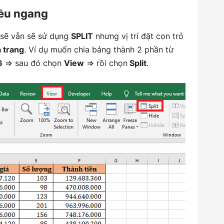
iều ngang
a sẽ vẫn sẽ sử dụng
SPLIT
nhưng vị trí đặt con trỏ
a trang
. Ví dụ muốn chia bảng thành 2 phần từ
6
=> sau đó chọn
View
=> rồi chọn
Split
.