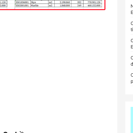
N
E
t
C
E
đ
p