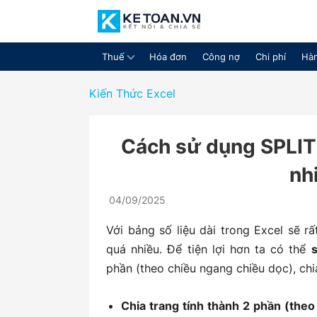
Thuế
Hóa đơn
Công nợ
Chi phí
Hàn
Cộng
Kiến Thức Excel
Cách sử dụng SPLIT 
đồng
nh
04/09/2025
chia
Với bảng số liệu dài trong Excel sẽ r
quá nhiều. Để tiện lợi hơn ta có thể
s
phần (theo chiều ngang chiều dọc), chi
sẻ
Chia trang tính thành 2 phần (the