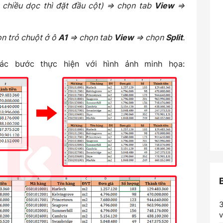
, chiều dọc thì đặt đầu cột) => chọn tab
View
=>
on trỏ chuột ở ô
A1
=> chọn tab
View
=> chọn
Split
.
ác bước thực hiện với hình ảnh minh họa:
3
v