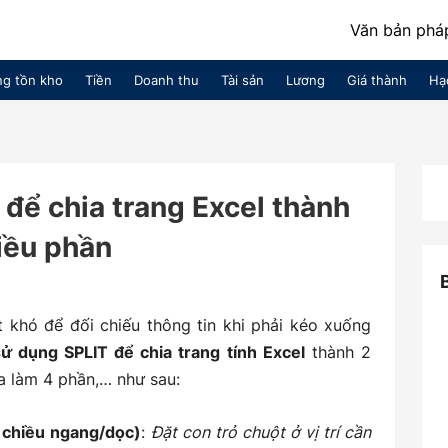
Văn bản pháp
g tồn kho
Tiền
Doanh thu
Tài sản
Lương
Giá thành
Hạ
để chia trang Excel thành
iều phần
ất khó để đối chiếu thông tin khi phải kéo xuống
ử dụng SPLIT để chia trang tính Excel
thành 2
a làm 4 phần,… như sau:
o chiều ngang/dọc)
:
Đặt con trỏ chuột ở vị trí cần