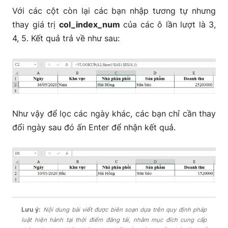
Với các cột còn lại các bạn nhập tương tự nhưng
thay giá trị
col_index_num
của các ô lần lượt là 3,
4, 5. Kết quả trả về như sau:
Như vậy để lọc các ngày khác, các bạn chỉ cần thay
đổi ngày sau đó ấn Enter để nhận kết quả.
Lưu ý:
Nội dung bài viết được biên soạn dựa trên quy định pháp
luật hiện hành tại thời điểm đăng tải, nhằm mục đích cung cấp