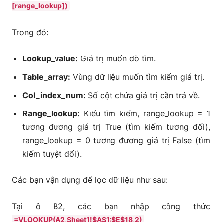
[range_lookup])
Trong đó:
Lookup_value:
Giá trị muốn dò tìm.
Table_array:
Vùng dữ liệu muốn tìm kiếm giá trị.
Col_index_num:
Số cột chứa giá trị cần trả về.
Range_lookup:
Kiểu tìm kiếm, range_lookup = 1
tương đương giá trị True (tìm kiếm tương đối),
range_lookup = 0 tương đương giá trị False (tìm
kiếm tuyệt đối).
Các bạn vận dụng để lọc dữ liệu như sau:
Tại ô B2, các bạn nhập công thức
=VLOOKUP(A2,Sheet1!$A$1:$E$18,2)