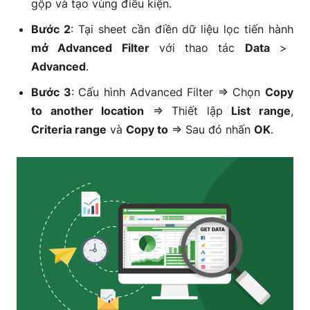
gộp và tạo vùng điều kiện.
Bước 2
: Tại sheet cần điền dữ liệu lọc tiến hành
mở Advanced Filter
với thao tác
Data
>
Advanced
.
Bước 3
: Cấu hình Advanced Filter => Chọn
Copy
to another location
=> Thiết lập
List range
,
Criteria range
và
Copy to
=> Sau đó nhấn
OK
.