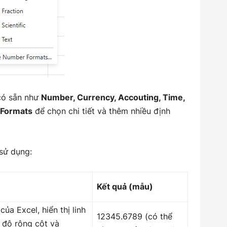
 có sẵn như
Number, Currency, Accouting, Time,
Formats
để chọn chi tiết và thêm nhiều định
 sử dụng:
Kết quả (mẫu)
ủa Excel, hiển thị linh
12345.6789 (có thể
 độ rộng cột và