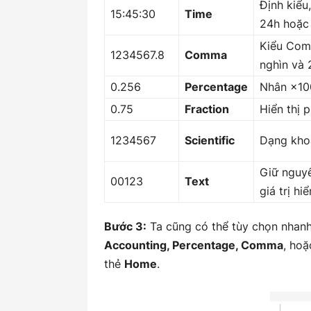
Định kiểu,
15:45:30
Time
24h hoặc
Kiểu Com
1234567.8
Comma
nghìn và 
0.256
Percentage
Nhân ×100
0.75
Fraction
Hiển thị 
1234567
Scientific
Dạng khoa
Giữ nguy
00123
Text
giá trị hi
Bước 3:
Ta cũng có thể tùy chọn nhanh
Accounting, Percentage, Comma
, ho
thẻ
Home
.