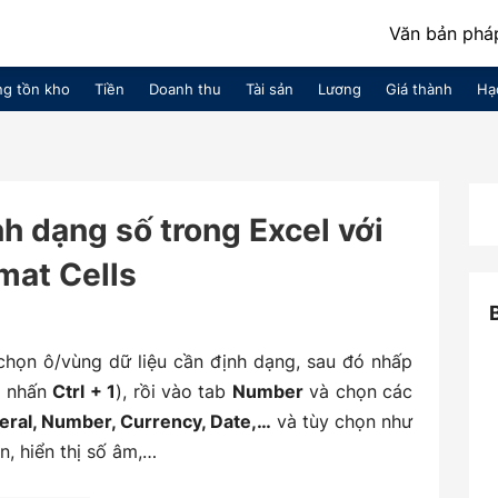
Văn bản pháp
g tồn kho
Tiền
Doanh thu
Tài sản
Lương
Giá thành
Hạ
h dạng số trong Excel với
mat Cells
 chọn ô/vùng dữ liệu cần định dạng, sau đó nhấp
 nhấn
Ctrl + 1
), rồi vào tab
Number
và chọn các
eral, Number, Currency, Date,…
và tùy chọn như
, hiển thị số âm,…