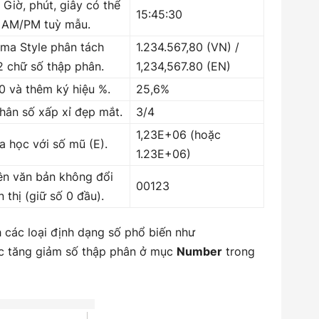
 Giờ, phút, giây có thể
15:45:30
 AM/PM tuỳ mẫu.
ma Style phân tách
1.234.567,80 (VN) /
2 chữ số thập phân.
1,234,567.80 (EN)
 và thêm ký hiệu %.
25,6%
phân số xấp xỉ đẹp mắt.
3/4
1,23E+06 (hoặc
 học với số mũ (E).
1.23E+06)
ên văn bản không đổi
00123
ển thị (giữ số 0 đầu).
 các loại định dạng số phổ biến như
ặc tăng giảm số thập phân ở mục
Number
trong