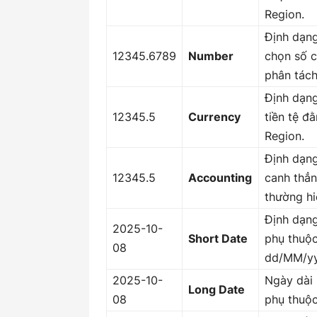
Region.
Định dạng
12345.6789
Number
chọn số c
phân tách
Định dạng
12345.5
Currency
tiền tệ đ
Region.
Định dạng
12345.5
Accounting
canh thẳn
thường hi
Định dạn
2025-10-
Short Date
phụ thuộ
08
dd/MM/yy
2025-10-
Ngày dài 
Long Date
08
phụ thuộc