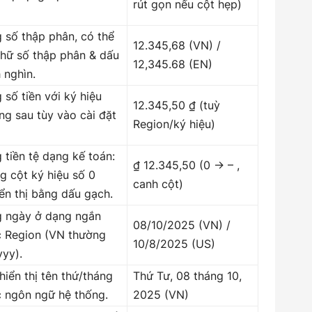
rút gọn nếu cột hẹp)
 số thập phân, có thể
12.345,68 (VN) /
hữ số thập phân & dấu
12,345.68 (EN)
 nghìn.
 số tiền với ký hiệu
12.345,50 ₫ (tuỳ
ằng sau tùy vào cài đặt
Region/ký hiệu)
 tiền tệ dạng kế toán:
₫ 12.345,50 (0 → – ,
g cột ký hiệu số 0
canh cột)
ển thị bằng dấu gạch.
g ngày ở dạng ngắn
08/10/2025 (VN) /
c Region (VN thường
10/8/2025 (US)
yy).
hiển thị tên thứ/tháng
Thứ Tư, 08 tháng 10,
 ngôn ngữ hệ thống.
2025 (VN)