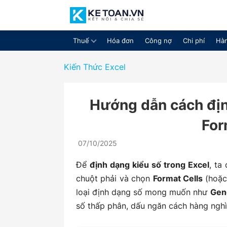
Thuế
Hóa đơn
Công nợ
Chi phí
Hàn
Cộng
Kiến Thức Excel
Hướng dẫn cách địn
đồng
For
07/10/2025
chia
Để
định dạng kiểu số trong Excel
, ta
chuột phải và chọn
Format Cells
(hoặc
loại định dạng số mong muốn như
Gen
số thấp phân, dấu ngăn cách hàng nghìn
sẻ