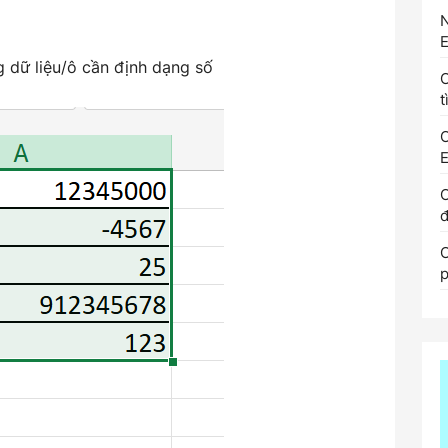
N
E
g dữ liệu/ô cần định dạng số
t
C
E
đ
p