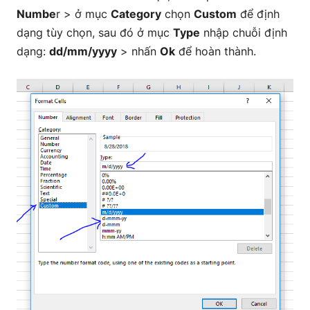
Numbe
r > ở mục
Category
chọn
Custom
để định
dạng tùy chọn, sau đó ở mục
Type
nhập chuỗi định
dạng:
dd/mm/yyyy
> nhấn
Ok
để hoàn thành.