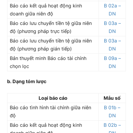
Báo cáo kết quả hoạt động kinh
B 02a –
doanh giữa niên độ
DN
Báo cáo lưu chuyển tiền tệ giữa niên
B 03a –
độ (phương pháp trực tiếp)
DN
Báo cáo lưu chuyển tiền tệ giữa niên
B 03a –
độ (phương pháp gián tiếp)
DN
Bản thuyết minh Báo cáo tài chính
B 09a –
chọn lọc
DN
b. Dạng tóm lược
Loại báo cáo
Mẫu số
Báo cáo tình hình tài chính giữa niên
B 01b –
độ
DN
Báo cáo kết quả hoạt động kinh
B 02b –