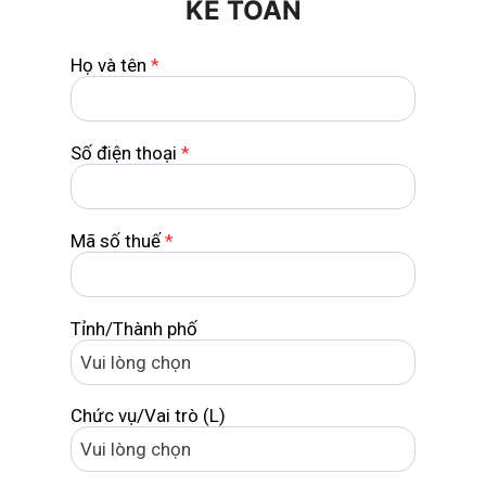
KẾ TOÁN
Họ và tên
*
Số điện thoại
*
Mã số thuế
*
Tỉnh/Thành phố
Chức vụ/Vai trò (L)