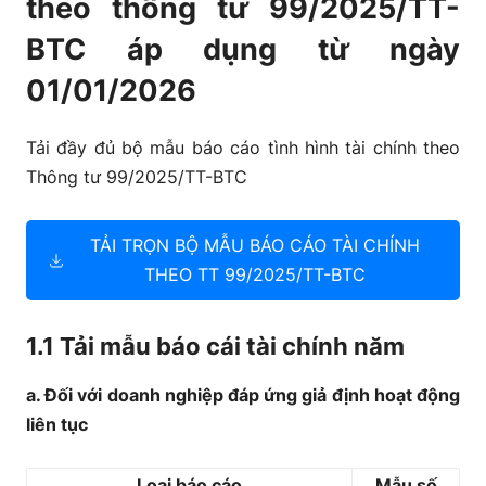
theo thông tư 99/2025/TT-
BTC áp dụng từ ngày
3. Tải mẫu báo cáo tài chính theo Thông tư
133/2014/TT-BTC
01/01/2026
3.1 Báo cáo tài chính dành cho doanh nghiệp vừa
Tải đầy đủ bộ mẫu báo cáo tình hình tài chính theo
và nhỏ hoạt động không liên tục
Thông tư 99/2025/TT-BTC
3.2 Báo cáo tài chính cho doanh nghiệp vừa và nhỏ
hoạt động liên tục
TẢI TRỌN BỘ MẪU BÁO CÁO TÀI CHÍNH
THEO TT 99/2025/TT-BTC
3.3 Báo cáo tài chính cho doanh nghiệp siêu nhỏ
1.1 Tải mẫu báo cái tài chính năm
a. Đối với doanh nghiệp đáp ứng giả định hoạt động
liên tục
Loại báo cáo
Mẫu số