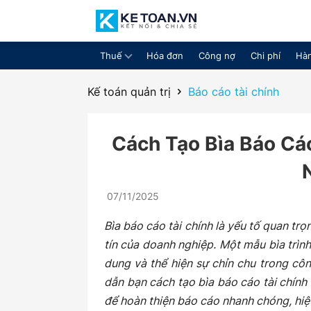
Thuế
Hóa đơn
Công nợ
Chi phí
Hàn
Cộng
Kế toán quản trị
Báo cáo tài chính
Cách Tạo Bìa Báo Cá
đồng
07/11/2025
chia
Bìa báo cáo tài chính là yếu tố quan tr
tín của doanh nghiệp. Một mẫu bìa trìn
dung và thể hiện sự chỉn chu trong côn
dẫn bạn cách tạo bìa báo cáo tài chín
sẻ
để hoàn thiện báo cáo nhanh chóng, hiệ