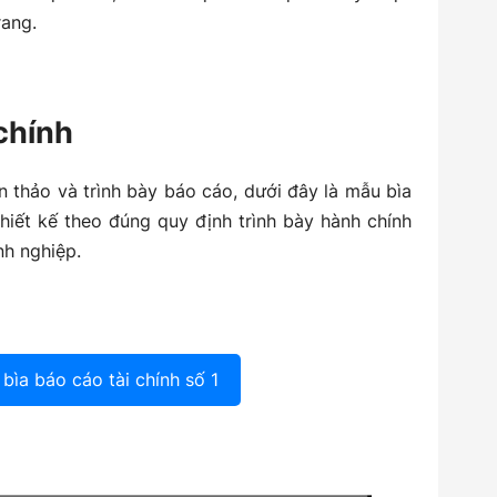
rang.
 chính
ạn thảo và trình bày báo cáo, dưới đây là mẫu bìa
iết kế theo đúng quy định trình bày hành chính
h nghiệp.
bìa báo cáo tài chính số 1