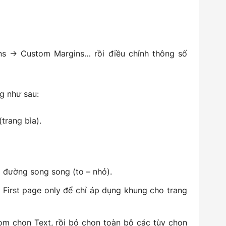
s → Custom Margins… rồi điều chỉnh thông số
ng như sau:
(trang bìa).
i đường song song (to – nhỏ).
 First page only để chỉ áp dụng khung cho trang
om chọn Text, rồi bỏ chọn toàn bộ các tùy chọn