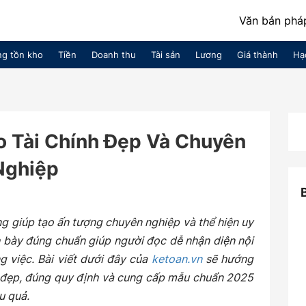
Văn bản pháp
g tồn kho
Tiền
Doanh thu
Tài sản
Lương
Giá thành
Hạ
o Tài Chính Đẹp Và Chuyên
Nghiệp
ọng giúp tạo ấn tượng chuyên nghiệp và thể hiện uy
h bày đúng chuẩn giúp người đọc dễ nhận diện nội
g việc. Bài viết dưới đây của
ketoan.vn
sẽ hướng
h đẹp, đúng quy định và cung cấp mẫu chuẩn 2025
u quả.