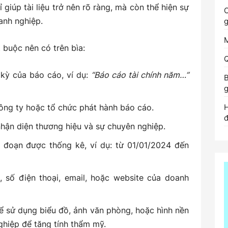
iúp tài liệu trở nên rõ ràng, mà còn thể hiện sự
C
anh nghiệp.
M
 buộc nên có trên bìa:
Q
 kỳ của báo cáo, ví dụ:
“Báo cáo tài chính năm…”
B
g
ông ty hoặc tổ chức phát hành báo cáo.
H
đ
nhận diện thương hiệu và sự chuyên nghiệp.
i đoạn được thống kê, ví dụ: từ 01/01/2024 đến
, số điện thoại, email, hoặc website của doanh
ể sử dụng biểu đồ, ảnh văn phòng, hoặc hình nền
hiệp để tăng tính thẩm mỹ.