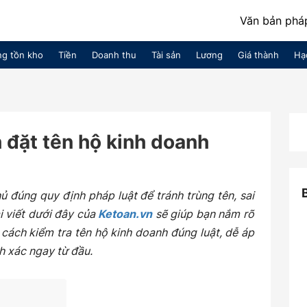
Văn bản pháp
g tồn kho
Tiền
Doanh thu
Tài sản
Lương
Giá thành
Hạ
 đặt tên hộ kinh doanh
ủ đúng quy định pháp luật để tránh trùng tên, sai
ài viết dưới đây của
Ketoan.vn
sẽ giúp bạn nắm rõ
cách kiểm tra tên hộ kinh doanh đúng luật, dễ áp
h xác ngay từ đầu.