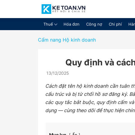
Thuế
Hóa đơn
Công nợ
Chi phí
Hàn
Cộng
Cẩm nang Hộ kinh doanh
Quy định và cách
đồng
13/12/2025
Cách đặt tên hộ kinh doanh cần tuân th
cấu trúc và bị từ chối hồ sơ đăng ký. B
chia
các quy tắc bắt buộc, quy định cấm và 
dụng — cùng theo dõi để thực hiện chín
sẻ
Mục lục
Ẩn