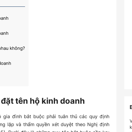
doanh
doanh
 nhau không?
 doanh
i đặt tên hộ kinh doanh
ộ gia đình bắt buộc phải tuân thủ các quy định
V
rùng lặp và thẩm quyền xét duyệt theo Nghị định
k