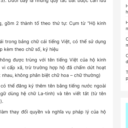
5). Dưới đây là những quy tắc bắt buộc cần lưu
H
h
g, gồm 2 thành tố theo thứ tự: Cụm từ “Hộ kinh
n
i trong bảng chữ cái tiếng Việt, có thể sử dụng
m
ép kèm theo chữ số, ký hiệu
C
hông được trùng với tên tiếng Việt của hộ kinh
d
vi cấp xã, trừ trường hợp hộ đã chấm dứt hoạt
T
ệt nhau, không phân biệt chữ hoa – chữ thường)
p
h có thể đăng ký thêm tên bằng tiếng nước ngoài
gữ dùng hệ chữ La-tinh) và tên viết tắt (từ tên
).
 làm thay đổi quyền và nghĩa vụ pháp lý của hộ