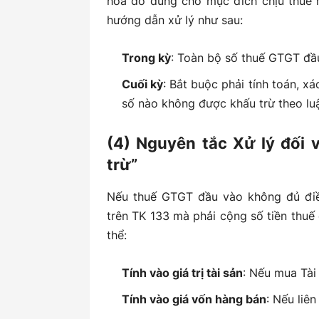
hóa đó dùng cho mục đích chịu thuế 
hướng dẫn xử lý như sau:
Trong kỳ
: Toàn bộ số thuế GTGT đầ
Cuối kỳ
: Bắt buộc phải tính toán, x
số nào không được khấu trừ theo luậ
(4) Nguyên tắc Xử lý đối
trừ”
Nếu thuế GTGT đầu vào không đủ điề
trên TK 133 mà phải cộng số tiền thuế 
thể:
Tính vào giá trị tài sản
: Nếu mua Tài
Tính vào giá vốn hàng bán
: Nếu liê