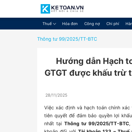
Thuế
Hóa đơn
Công nợ
Chi phí
Hàn
Cộng
Thông tư 99/2025/TT-BTC
Hướng dẫn Hạch to
đồng
GTGT được khấu trừ 
chia
28/11/2025
Việc xác định và hạch toán chính xác
tiên quyết để đảm bảo quyền lợi khấu
nhất tại
Thông tư 99/2025/TT-BTC
,
sẻ
khoản đối với
Tài khoản 133 – Thuế