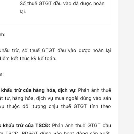
Số thuế GTGT đầu vào đã được hoàn
lại.
nh:
hấu trừ, số thuế GTGT đầu vào được hoàn lại
iểm kết thúc kỳ kế toán.
m:
khấu trừ của hàng hóa, dịch vụ
: Phản ánh thuế
t tư, hàng hóa, dịch vụ mua ngoài dùng vào sản
vụ thuộc đối tượng chịu thuế GTGT tính theo
c khấu trừ của TSCĐ
: Phản ánh thuế GTGT đầu
ắm TSCĐ, BĐSĐT dùng vào hoạt động sản xuất,