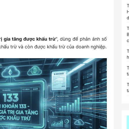
khoản 133 – Thuế giá trị gia tăng được khấu trừ
inh tế chủ yếu với Tài khoản 133 – Thuế GTGT được
T
B
ước
rị gia tăng được khấu trừ
“, dùng để phản ánh số
c
hấu trừ và còn được khấu trừ của doanh nghiệp.
T
h
t
kỳ
t
oản 133 theo thông tư 99/2025/TT-BTC