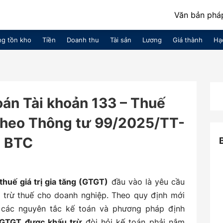
Văn bản pháp
g tồn kho
Tiền
Doanh thu
Tài sản
Lương
Giá thành
Hạ
án Tài khoản 133 – Thuế
theo Thông tư 99/2025/TT-
BTC
thuế giá trị gia tăng (GTGT)
đầu vào là yêu cầu
 trừ thuế cho doanh nghiệp. Theo quy định mới
 các nguyên tắc kế toán và phương pháp định
 GTGT được khấu trừ
đòi hỏi kế toán phải nắm