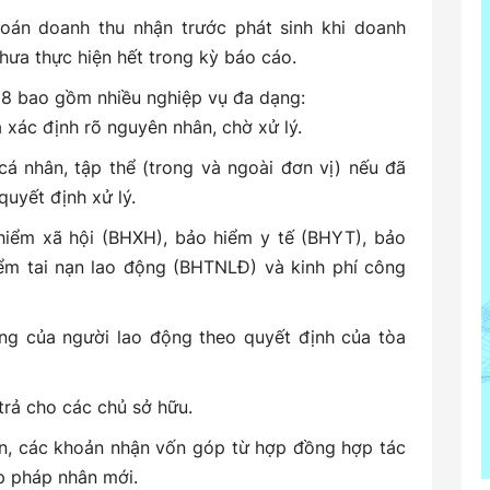
oán doanh thu nhận trước phát sinh khi doanh
hưa thực hiện hết trong kỳ báo cáo.
38 bao gồm nhiều nghiệp vụ đa dạng:
a xác định rõ nguyên nhân, chờ xử lý.
 cá nhân, tập thể (trong và ngoài đơn vị) nếu đã
uyết định xử lý.
 hiểm xã hội (BHXH), bảo hiểm y tế (BHYT), bảo
ểm tai nạn lao động (BHTNLĐ) và kinh phí công
ng của người lao động theo quyết định của tòa
trả cho các chủ sở hữu.
ượn, các khoản nhận vốn góp từ hợp đồng hợp tác
p pháp nhân mới.