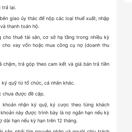
trả lại.
bên giao ủy thác để nộp các loại thuế xuất, nhập
và thanh toán hộ.
 cho thuê tài sản, cơ sở hạ tầng trong nhiều kỳ
hi cho vay vốn hoặc mua công cụ nợ (doanh thu
ả chậm, trả góp theo cam kết và giá bán trả tiền
ký quỹ từ tổ chức, cá nhân khác.
c chưa được đề cập.
ng khoản nhận ký quỹ, ký cược theo từng khách
 khoản này được trình bày là nợ ngắn hạn nếu kỳ
ợ dài hạn nếu kỳ hạn trên 12 tháng.
tài sản, phải tìm nguyên nhân và người chịu trách