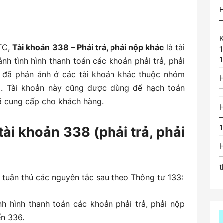
H
 chưa xác định rõ nguyên nhân chờ xử lý:
–
K
, BHTNLĐ, KPCĐ:
BTC,
Tài khoản 338 – Phải trả, phải nộp khác
là tài
h tình hình thanh toán các khoản phải trả, phải
ả chậm, trả góp:
 đã phản ánh ở các tài khoản khác thuộc nhóm
H
). Tài khoản này cũng được dùng để hạch toán
–
ã cung cấp cho khách hàng.
H
ập khẩu:
tài khoản 338 (phải trả, phải
ản phải trả, phải nộp khác có gốc ngoại tệ:
H
t
 tuân thủ các nguyên tắc sau theo Thông tư 133:
h hình thanh toán các khoản phải trả, phải nộp
ến 336.