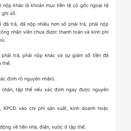
ải nộp khác là khoản mục tiền tệ có gốc ngoại tệ
 ghi sổ.
đã trả, đã nộp nhiều hơn số phải trả, phải nộp
công nhân viên chưa được thanh toán và kinh phí
bù.
phải trả, phải nộp khác và sự giảm số tiền đã
 thể:
 xác định rõ nguyên nhân).
cá nhân, tập thể nếu xác định ngay được nguyên
 KPCĐ vào chi phí sản xuất, kinh doanh hoặc
động về tiền nhà, điện, nước ở tập thể.