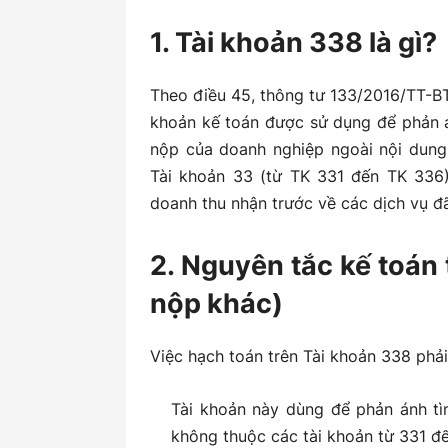
1. Tài khoản 338 là gì?
5.1. Trường hợp phát hiện tài sản thừa
5.2. Trích và nộp BHXH, BHYT, BHTN
Theo điều 45, thông tư 133/2016/TT-
khoản kế toán được sử dụng để phản án
5.3. Hạch toán trường hợp bán hàng tr
nộp của doanh nghiệp ngoài nội dung
Tài khoản 33 (từ TK 331 đến TK 336
5.4. Hoàn trả tiền ký quỹ, ký cược:
doanh thu nhận trước về các dịch vụ đ
5.5. Hạch toán tại bên nhận ủy thác nh
2. Nguyên tắc kế toán 
5.6. Đánh giá lại số dư cuối kỳ các kho
nộp khác)
6. Lưu ý cho kế toán về tài khoản 338
Việc hạch toán trên Tài khoản 338 phải
Kết luận
Tài khoản này dùng để phản ánh tìn
không thuộc các tài khoản từ 331 đ