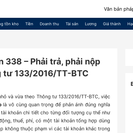
Văn bản pháp
g tồn kho
Tiền
Doanh thu
Tài sản
Lương
Giá thành
Hạ
 338 – Phải trả, phải nộp
g tư 133/2016/TT-BTC
nhỏ và vừa theo Thông tư 133/2016/TT-BTC, việc
ộp
là vô cùng quan trọng để phản ánh đúng nghĩa
tài khoản chi tiết cho từng đối tượng cụ thể như
 động, thuế, phí, có một tài khoản tổng hợp dùng
nộp không thuộc phạm vi các tài khoản khác trong