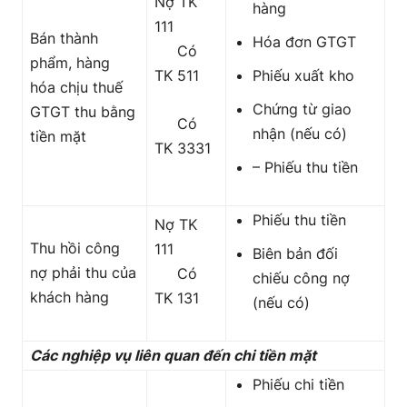
Nợ TK
hàng
111
Bán thành
Hóa đơn GTGT
Có
phẩm, hàng
TK 511
Phiếu xuất kho
hóa chịu thuế
Chứng từ giao
GTGT thu bằng
Có
nhận (nếu có)
tiền mặt
TK 3331
– Phiếu thu tiền
Phiếu thu tiền
Nợ TK
Thu hồi công
111
Biên bản đối
nợ phải thu của
Có
chiếu công nợ
khách hàng
TK 131
(nếu có)
Các nghiệp vụ liên quan đến chi tiền mặt
Phiếu chi tiền