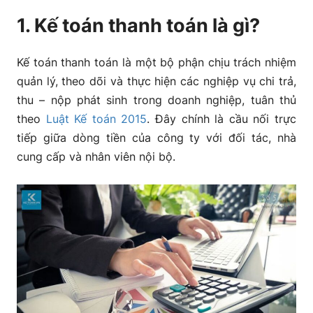
Quản lý thanh toán qua ngân hàng
1. Kế toán thanh toán là gì?
Đảm bảo chứng từ thanh toán hợp lệ
Kế toán thanh toán là một bộ phận chịu trách nhiệm
3. Quy trình kế toán thanh toán trong doanh nghiệp
quản lý, theo dõi và thực hiện các nghiệp vụ chi trả,
thu – nộp phát sinh trong doanh nghiệp, tuân thủ
3.1 Quy trình xử lý nghiệp vụ liên quan đến thu –
theo
Luật Kế toán 2015
. Đây chính là cầu nối trực
chi tiền mặt
tiếp giữa dòng tiền của công ty với đối tác, nhà
cung cấp và nhân viên nội bộ.
3.2 Quy trình xử lý nghiệp vụ liên quan đến thu –
chi tiền gửi ngân hàng
4. Hướng dẫn cách hạch toán nghiệp vụ cơ bản của
kế toán thanh toán
5. Các loại chứng từ, sổ sách mà kế toán thanh toán
cần biết