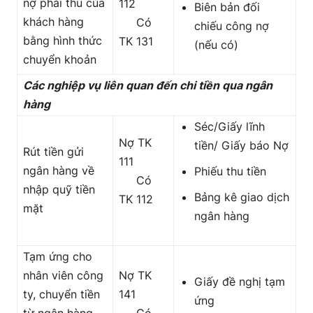
nợ phải thu của
112
Biên bản đối
khách hàng
Có
chiếu công nợ
bằng hình thức
TK 131
(nếu có)
chuyển khoản
Các nghiệp vụ liên quan đến chi tiền qua ngân
hàng
Séc/Giấy lĩnh
Nợ TK
tiền/ Giấy báo Nợ
Rút tiền gửi
111
ngân hàng về
Phiếu thu tiền
Có
nhập quỹ tiền
Bảng kê giao dịch
TK 112
mặt
ngân hàng
Tạm ứng cho
nhân viên công
Nợ TK
Giấy đề nghị tạm
ty, chuyển tiền
141
ứng
từ ngân hàng
Có