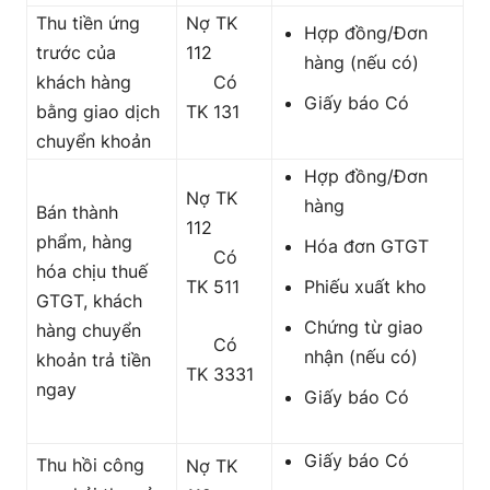
Thu tiền ứng
Nợ TK
Hợp đồng/Đơn
trước của
112
hàng (nếu có)
khách hàng
Có
Giấy báo Có
bằng giao dịch
TK 131
chuyển khoản
Hợp đồng/Đơn
Nợ TK
hàng
Bán thành
112
phẩm, hàng
Hóa đơn GTGT
Có
hóa chịu thuế
TK 511
Phiếu xuất kho
GTGT, khách
Chứng từ giao
hàng chuyển
Có
nhận (nếu có)
khoản trả tiền
TK 3331
ngay
Giấy báo Có
Giấy báo Có
Thu hồi công
Nợ TK