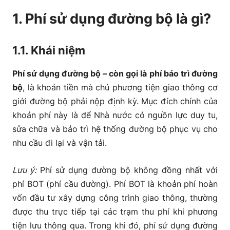
2.1. Đặc điểm của phí sử dụng đường bộ
1. Phí sử dụng đường bộ là gì?
2.2. Cách hạch toán phí sử dụng đường bộ
1.1. Khái niệm
2.3. Trình bày phí sử dụng đường bộ trên báo cáo
tài chính
Phí sử dụng đường bộ – còn gọi là phí bảo trì đường
bộ
, là khoản tiền mà chủ phương tiện giao thông cơ
3. Một số vấn đề cần lưu ý khi hạch toán phí sử dụng
giới đường bộ phải nộp định kỳ. Mục đích chính của
đường bộ
khoản phí này là để Nhà nước có nguồn lực duy tu,
sửa chữa và bảo trì hệ thống đường bộ phục vụ cho
nhu cầu đi lại và vận tải.
Lưu ý:
Phí sử dụng đường bộ không đồng nhất với
phí BOT (phí cầu đường). Phí BOT là khoản phí hoàn
vốn đầu tư xây dựng công trình giao thông, thường
được thu trực tiếp tại các trạm thu phí khi phương
tiện lưu thông qua. Trong khi đó, phí sử dụng đường