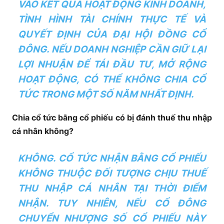
VÀO KẾT QUẢ HOẠT ĐỘNG KINH DOANH,
TÌNH HÌNH TÀI CHÍNH THỰC TẾ VÀ
QUYẾT ĐỊNH CỦA ĐẠI HỘI ĐỒNG CỔ
ĐÔNG. NẾU DOANH NGHIỆP CẦN GIỮ LẠI
LỢI NHUẬN ĐỂ TÁI ĐẦU TƯ, MỞ RỘNG
HOẠT ĐỘNG, CÓ THỂ KHÔNG CHIA CỔ
TỨC TRONG MỘT SỐ NĂM NHẤT ĐỊNH.
Chia cổ tức bằng cổ phiếu có bị đánh thuế thu nhập
cá nhân không?
KHÔNG. CỔ TỨC NHẬN BẰNG CỔ PHIẾU
KHÔNG THUỘC ĐỐI TƯỢNG CHỊU THUẾ
THU NHẬP CÁ NHÂN TẠI THỜI ĐIỂM
NHẬN. TUY NHIÊN, NẾU CỔ ĐÔNG
CHUYỂN NHƯỢNG SỐ CỔ PHIẾU NÀY