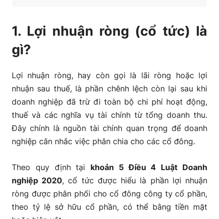
tức bằng tiền
1. Lợi nhuận ròng (cổ tức) là
3.2. Cách thức hạch toán trong trường hợp chia cổ
tức bằng cổ phiếu
gì?
4. Một số câu hỏi khác liên quan đến việc chia lợi
Lợi nhuận ròng, hay còn gọi là lãi ròng hoặc lợi
nhuận cho cổ đông góp vốn
nhuận sau thuế, là phần chênh lệch còn lại sau khi
doanh nghiệp đã trừ đi toàn bộ chi phí hoạt động,
thuế và các nghĩa vụ tài chính từ tổng doanh thu.
Đây chính là nguồn tài chính quan trọng để doanh
nghiệp cân nhắc việc phân chia cho các cổ đông.
Theo quy định tại
khoản 5 Điều 4 Luật Doanh
nghiệp 2020
, cổ tức được hiểu là phần lợi nhuận
ròng được phân phối cho cổ đông công ty cổ phần,
theo tỷ lệ sở hữu cổ phần, có thể bằng tiền mặt