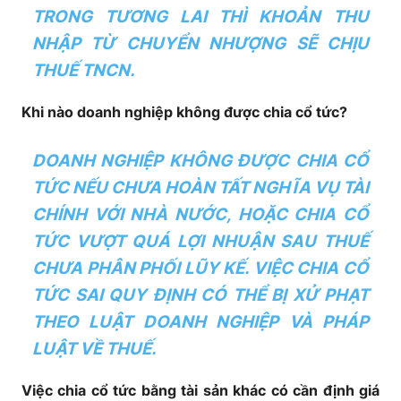
TRONG TƯƠNG LAI THÌ KHOẢN THU
NHẬP TỪ CHUYỂN NHƯỢNG SẼ CHỊU
THUẾ TNCN.
Khi nào doanh nghiệp không được chia cổ tức?
DOANH NGHIỆP KHÔNG ĐƯỢC CHIA CỔ
TỨC NẾU CHƯA HOÀN TẤT NGHĨA VỤ TÀI
CHÍNH VỚI NHÀ NƯỚC, HOẶC CHIA CỔ
TỨC VƯỢT QUÁ LỢI NHUẬN SAU THUẾ
CHƯA PHÂN PHỐI LŨY KẾ. VIỆC CHIA CỔ
TỨC SAI QUY ĐỊNH CÓ THỂ BỊ XỬ PHẠT
THEO LUẬT DOANH NGHIỆP VÀ PHÁP
LUẬT VỀ THUẾ.
Việc chia cổ tức bằng tài sản khác có cần định giá