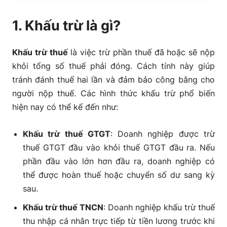
1. Khấu trừ là gì?
5.1 Nguyên tắc khấu trừ chung
6.2 Nguyên tắc khấu trừ thuế GTGT trong các
Khấu trừ thuế
là việc trừ phần thuế đã hoặc sẽ nộp
trường hợp đặc thù
khỏi tổng số thuế phải đóng. Cách tính này giúp
tránh đánh thuế hai lần và đảm bảo công bằng cho
7. Lưu ý quan trọng về phương pháp khấu trừ thuế
người nộp thuế. Các hình thức khấu trừ phổ biến
GTGT
hiện nay có thể kể đến như:
Khấu trừ thuế GTGT
: Doanh nghiệp được trừ
thuế GTGT đầu vào khỏi thuế GTGT đầu ra. Nếu
phần đầu vào lớn hơn đầu ra, doanh nghiệp có
thể được hoàn thuế hoặc chuyển số dư sang kỳ
sau.
Khấu trừ thuế TNCN
: Doanh nghiệp khấu trừ thuế
thu nhập cá nhân trực tiếp từ tiền lương trước khi