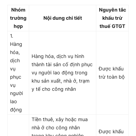
Nhóm
Nguyên tắc
trường
Nội dung chi tiết
khấu trừ
hợp
thuế GTGT
1.
Hàng
hóa,
Hàng hóa, dịch vụ hình
dịch
thành tài sản cố định phục
vụ
Được khấu
vụ người lao động trong
phục
trừ toàn bộ
khu sản xuất, nhà ở, trạm
vụ
y tế cho công nhân
người
lao
động
Tiền thuê, xây hoặc mua
nhà ở cho công nhân
Được khấu
trong khu công nghiệp