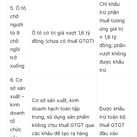
Chỉ khấu
5. Ô tô
trừ phần
chở
thuế tương
người
ứng giá trị
từ 9
Ô tô có trị giá vượt 1,6 tỷ
≤ 1,6 tỷ
chỗ
đồng (chưa có thuế GTGT)
đồng; phần
ngồi
vượt không
trở
được khấu
xuống
trừ
6. Cơ
sở sản
xuất –
Cơ sở sản xuất, kinh
kinh
doanh hạch toán tập
Được khấu
doanh
trung, sử dụng sản phẩm
trừ toàn bộ
tổ
không chịu thuế GTGT qua
thuế GTGT
chức
các khâu để tạo ra hàng
đầu vào