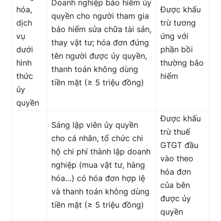
Doanh nghiệp bảo hiểm ủy
hóa,
Được khấu
quyền cho người tham gia
dịch
trừ tương
bảo hiểm sửa chữa tài sản,
vụ
ứng với
thay vật tư; hóa đơn đứng
dưới
phần bồi
tên người được ủy quyền,
hình
thường bảo
thanh toán không dùng
thức
hiểm
tiền mặt (≥ 5 triệu đồng)
ủy
quyền
Được khấu
Sáng lập viên ủy quyền
trừ thuế
cho cá nhân, tổ chức chi
GTGT đầu
hộ chi phí thành lập doanh
vào theo
nghiệp (mua vật tư, hàng
hóa đơn
hóa…) có hóa đơn hợp lệ
của bên
và thanh toán không dùng
được ủy
tiền mặt (≥ 5 triệu đồng)
quyền